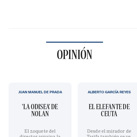
OPINIÓN
JUAN MANUEL DE PRADA
ALBERTO GARCÍA REYES
'LA ODISEA' DE
EL ELEFANTE DE
NOLAN
CEUTA
El zoquete del
Desde el mirador de
director arruina la
Tarifa también se ve,