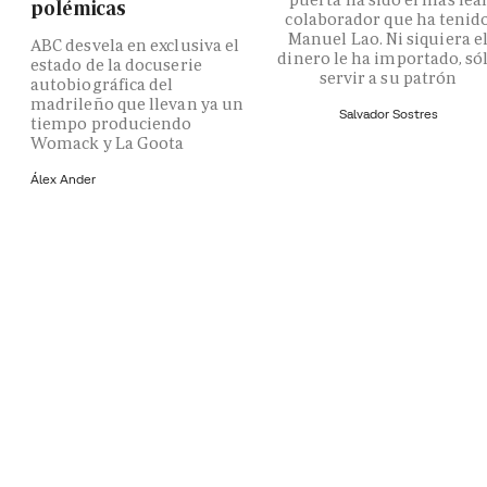
polémicas
colaborador que ha tenid
Manuel Lao. Ni siquiera e
ABC desvela en exclusiva el
dinero le ha importado, só
estado de la docuserie
servir a su patrón
autobiográfica del
madrileño que llevan ya un
Salvador Sostres
tiempo produciendo
Womack y La Goota
Álex Ander