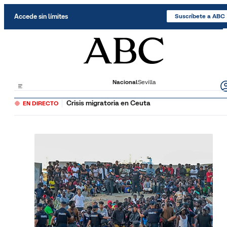
Saltar al contenido
Accede sin límites
Suscríbete a ABC
Nacional
Sevilla
Crisis migratoria en Ceuta
EN DIRECTO