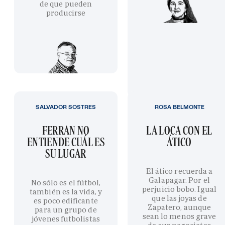
de que pueden
producirse
SALVADOR SOSTRES
ROSA BELMONTE
FERRAN NO
LA LOCA CON EL
ENTIENDE CUÁL ES
ÁTICO
SU LUGAR
El ático recuerda a
Galapagar. Por el
No sólo es el fútbol,
perjuicio bobo. Igual
también es la vida, y
que las joyas de
es poco edificante
Zapatero, aunque
para un grupo de
sean lo menos grave
jóvenes futbolistas