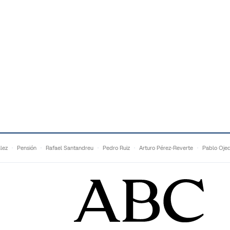
lez
Pensión
Rafael Santandreu
Pedro Ruiz
Arturo Pérez-Reverte
Pablo Oje