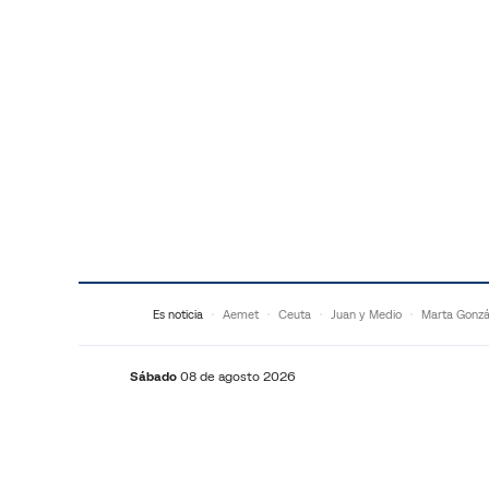
Saltar al contenido
Es noticia
Aemet
Ceuta
Juan y Medio
Marta Gonzá
Sábado
08 de agosto 2026