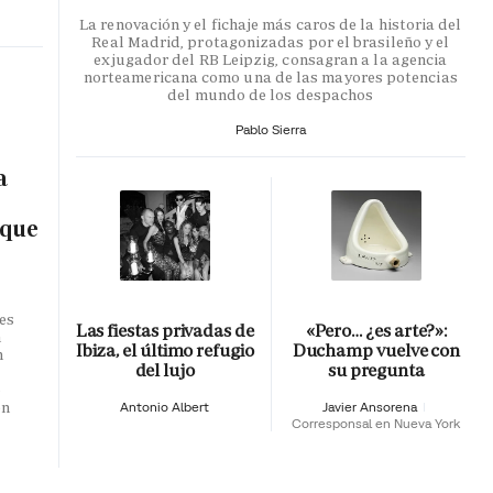
La renovación y el fichaje más caros de la historia del
Real Madrid, protagonizadas por el brasileño y el
exjugador del RB Leipzig, consagran a la agencia
norteamericana como una de las mayores potencias
del mundo de los despachos
Pablo Sierra
a
 que
es
Las fiestas privadas de
«Pero… ¿es arte?»:
n
Ibiza, el último refugio
Duchamp vuelve con
n
del lujo
su pregunta
o
en
Antonio Albert
Javier Ansorena
Corresponsal en Nueva York