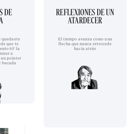
S DE
REFLEXIONES DE UN
A
ATARDECER
te quedaste
El tiempo avanza como una
sde que te
flecha que nunca retrocede
iento 6F la
hacia atrás
mirar a
 un pointer
z becada