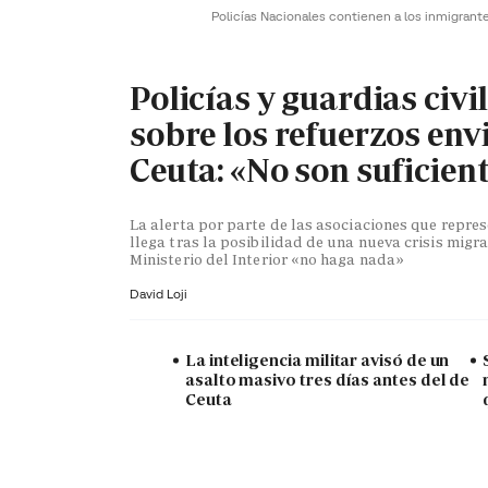
Policías Nacionales contienen a los inmigrant
Policías y guardias civi
sobre los refuerzos env
Ceuta: «No son suficien
La alerta por parte de las asociaciones que repr
llega tras la posibilidad de una nueva crisis migra
Ministerio del Interior «no haga nada»
David Loji
La inteligencia militar avisó de un
asalto masivo tres días antes del de
Ceuta