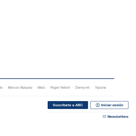
da
Marcos Vázquez
Malú
Roger Nebot
Dannyvel
Topuria
Suscribete a ABC
Iniciar sesión
Newsletters