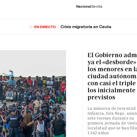
Nacional
Sevilla
Crisis migratoria en Ceuta
EN DIRECTO
RNACIONAL
ECONOMÍA
DEPORTES
SOCIEDAD
CULTURA
GENTE
PLAY
HISTORIA
ÚLTI
El Gobierno adm
ya el «desborde»
los menores en l
ciudad autónom
con casi el triple
los inicialmente
previstos
La ministra de Juventud 
Infancia, Sira Rego, anun
este viernes durante su
primera jornada de visita
localidad que se han fili
1.342 niños