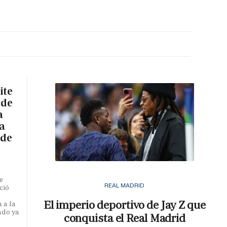
MA HORA
ite
 de
a
a
 de
e
REAL MADRID
ció
El imperio deportivo de Jay Z que
 a la
ado ya
conquista el Real Madrid