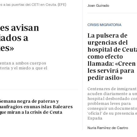
es a las puertas del CETI en Ceuta.
(EFE)
Joan Guirado
les avisan
CRISIS MIGRATORIA
La pulsera de
iados a
urgencias del
tes»
hospital de Ceut
como efecto
llamada: «Creen
esentan a ambos cuerpos
toria y el miedo a que el
les servirá para
pedir asilo»
Centenares de inmigrant
acuden diariamente a u
hospital desbordado co
Semana negra de pateras y
problemas leves para
naufragios en unas islas Baleares
conseguir un document
que miran a la crisis de Ceuta
'oficial' de su presencia 
España
Nuria Ramírez de Castro