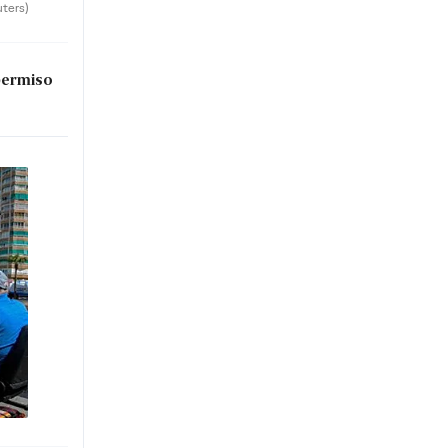
uters)
permiso