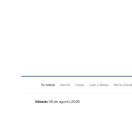
Saltar al contenido
Es noticia
Aemet
Ceuta
Juan y Medio
Marta Gonzá
Sábado
08 de agosto 2026