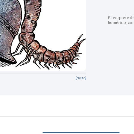
El zoquete d
homérico, con
(Nieto)