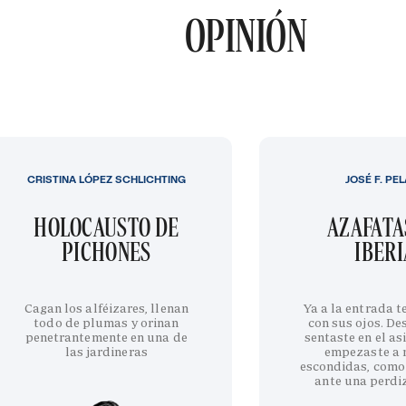
OPINIÓN
CRISTINA LÓPEZ SCHLICHTING
JOSÉ F. PE
HOLOCAUSTO DE
AZAFATA
PICHONES
IBERI
Cagan los alféizares, llenan
Ya a la entrada 
todo de plumas y orinan
con sus ojos. De
penetrantemente en una de
sentaste en el as
las jardineras
empezaste a 
escondidas, como
ante una perdi