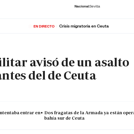
Nacional
Sevilla
Crisis migratoria en Ceuta
EN DIRECTO
RNACIONAL
ECONOMÍA
DEPORTES
SOCIEDAD
CULTURA
GENTE
PLAY
HISTORIA
ÚLTI
litar avisó de un asalto
antes del de Ceuta
intentaba entrar en
Dos fragatas de la Armada ya están oper
bahía sur de Ceuta