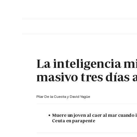
PORTADA
OPINIÓN
ESPAÑA
MADRID
INTE
La inteligencia mi
masivo tres días 
Pilar De la Cuesta y
David Yagüe
Muere un joven al caer al mar cuando 
Ceuta en parapente