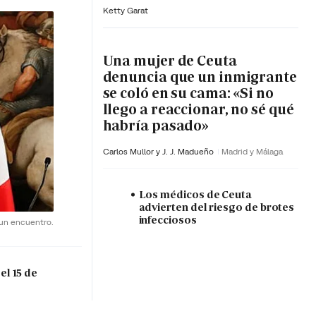
Ketty Garat
Una mujer de Ceuta
denuncia que un inmigrante
se coló en su cama: «Si no
llego a reaccionar, no sé qué
habría pasado»
Carlos Mullor y J. J. Madueño
Madrid y Málaga
Los médicos de Ceuta
advierten del riesgo de brotes
infecciosos
 un encuentro.
el 15 de