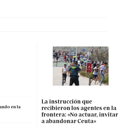
MA HORA
La instrucción que
ando en la
recibieron los agentes en la
frontera: «No actuar, invitar
a abandonar Ceuta»