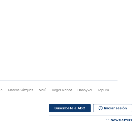
da
Marcos Vázquez
Malú
Roger Nebot
Dannyvel
Topuria
Suscribete a ABC
Iniciar sesión
Newsletters