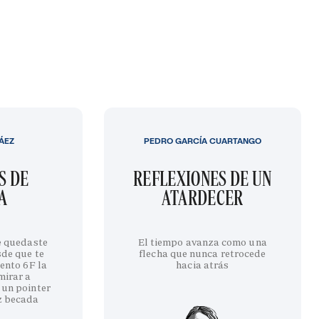
LÁEZ
PEDRO GARCÍA CUARTANGO
S DE
REFLEXIONES DE UN
A
ATARDECER
te quedaste
El tiempo avanza como una
sde que te
flecha que nunca retrocede
iento 6F la
hacia atrás
mirar a
 un pointer
z becada