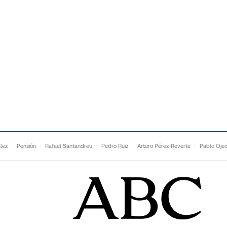
lez
Pensión
Rafael Santandreu
Pedro Ruiz
Arturo Pérez-Reverte
Pablo Oje