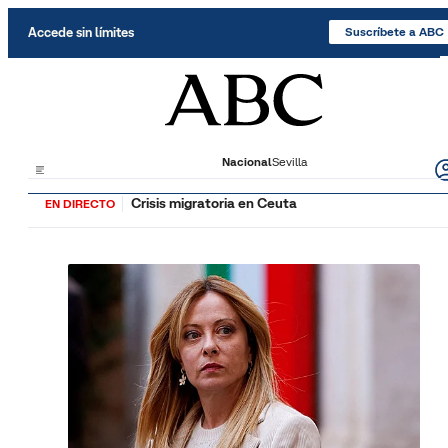
Saltar al contenido
Accede sin límites
Suscríbete a ABC
Nacional
Sevilla
Crisis migratoria en Ceuta
EN DIRECTO