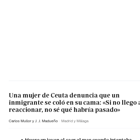
Una mujer de Ceuta denuncia que un
inmigrante se coló en su cama: «Si no llego 
reaccionar, no sé qué habría pasado»
Carlos Mullor y J. J. Madueño
Madrid y Málaga
Muere un joven al caer al mar cuando intentaba