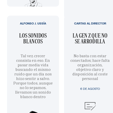
ALFONSO J. USSÍA
CARTAS AL DIRECTOR
LOS SONIDOS
LA GEN Z QUE NO
BLANCOS
SE ARRODILLA
Tal vez crecer
No basta con estar
consista en eso. En
conectados; hace falta
pasar media vida
organización,
buscando el mismo
objetivo claro y
ruido que un día nos
disposición al coste
hizo sentir a salvo.
personal
Porque todos, aunque
no lo sepamos,
6 DE AGOSTO
llevamos un sonido
blanco dentro