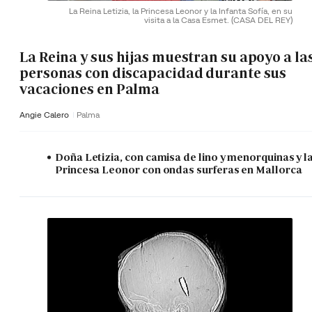
La Reina Letizia, la Princesa Leonor y la Infanta Sofía, en su
visita a la Casa Esmet.
(CASA DEL REY)
La Reina y sus hijas muestran su apoyo a la
personas con discapacidad durante sus
vacaciones en Palma
Angie Calero
Palma
Doña Letizia, con camisa de lino y menorquinas y l
Princesa Leonor con ondas surferas en Mallorca