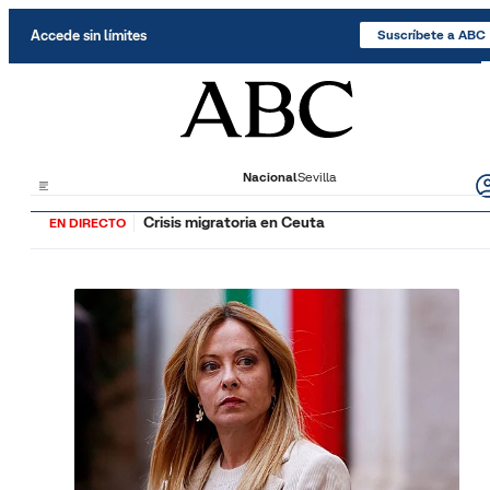
Saltar al contenido
Accede sin límites
Suscríbete a ABC
Nacional
Sevilla
Crisis migratoria en Ceuta
EN DIRECTO