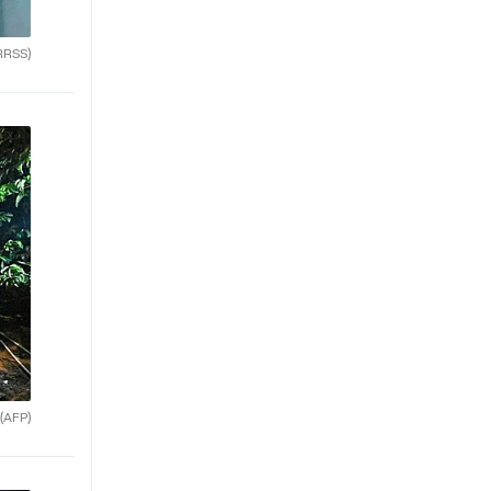
RRSS)
(AFP)