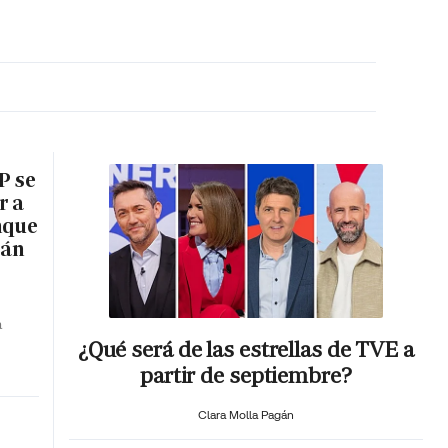
MA HORA
P se
r a
nque
rán
a
¿Qué será de las estrellas de TVE a
partir de septiembre?
Clara Molla Pagán