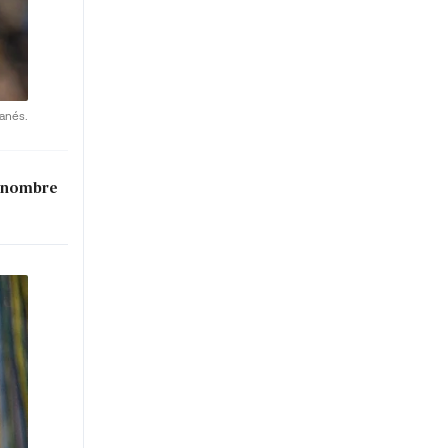
anés.
l nombre