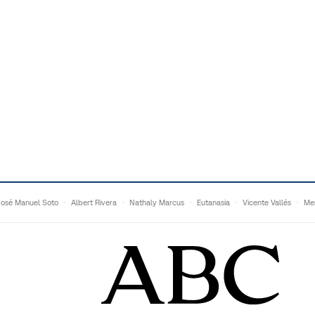
José Manuel Soto
Albert Rivera
Nathaly Marcus
Eutanasia
Vicente Vallés
Me
Adrián Quevedo
Ganaderos
Matteo Grandi