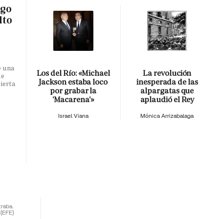
sgo
lto
e una
Los del Río: «Michael
La revolución
de
Jackson estaba loco
inesperada de las
ierta
por grabar la
alpargatas que
'Macarena'»
aplaudió el Rey
Israel Viana
Mónica Arrizabalaga
traba.
(EFE)