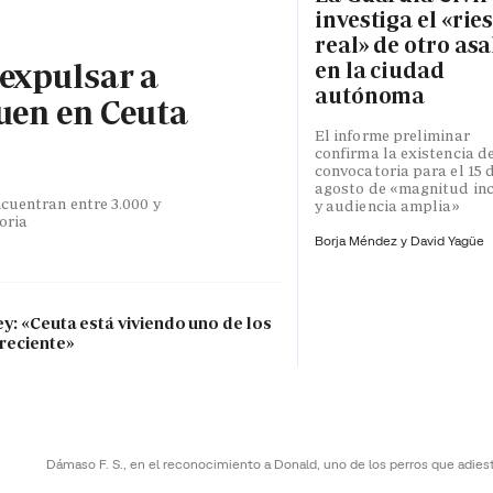
investiga el «rie
real» de otro asa
 expulsar a
en la ciudad
autónoma
uen en Ceuta
El informe preliminar
confirma la existencia d
convocatoria para el 15 
agosto de «magnitud inc
cuentran entre 3.000 y
y audiencia amplia»
toria
Borja Méndez y
David Yagüe
ey: «Ceuta está viviendo uno de los
 reciente»
Dámaso F. S., en el reconocimiento a Donald, uno de los perros que adies