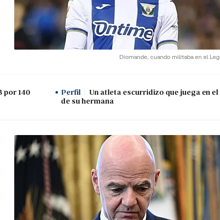
Diomande, cuando militaba en el Leg
3 por 140
Perfil
Un atleta escurridizo que juega en e
de su hermana