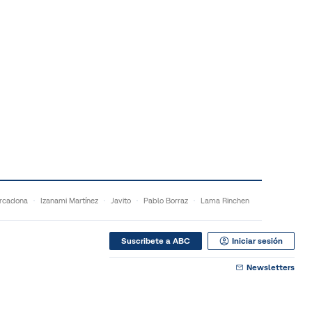
rcadona
Izanami Martínez
Javito
Pablo Borraz
Lama Rinchen
Suscribete a ABC
Iniciar sesión
Newsletters