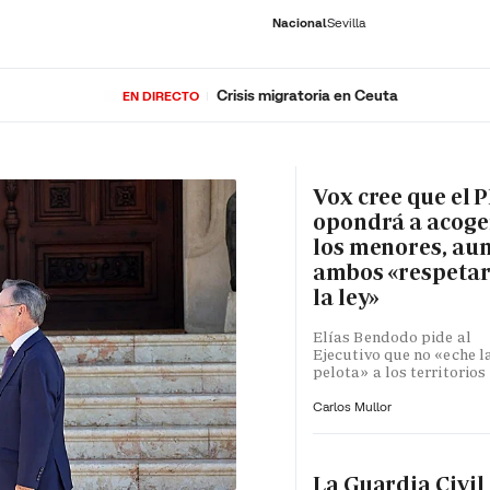
Nacional
Sevilla
Crisis migratoria en Ceuta
EN DIRECTO
RNACIONAL
ECONOMÍA
DEPORTES
SOCIEDAD
CULTURA
GENTE
PLAY
HISTORIA
ÚLTI
Vox cree que el P
opondrá a acoge
los menores, au
ambos «respeta
la ley»
Elías Bendodo pide al
Ejecutivo que no «eche l
pelota» a los territorios
Carlos Mullor
La Guardia Civil