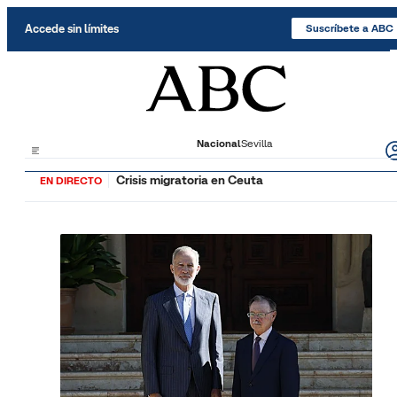
Saltar al contenido
Accede sin límites
Suscríbete a ABC
Nacional
Sevilla
Crisis migratoria en Ceuta
EN DIRECTO