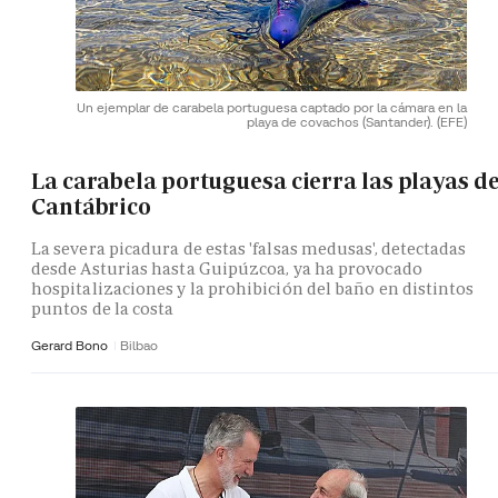
Un ejemplar de carabela portuguesa captado por la cámara en la
playa de covachos (Santander).
(EFE)
La carabela portuguesa cierra las playas de
Cantábrico
La severa picadura de estas 'falsas medusas', detectadas
desde Asturias hasta Guipúzcoa, ya ha provocado
hospitalizaciones y la prohibición del baño en distintos
puntos de la costa
Gerard Bono
Bilbao