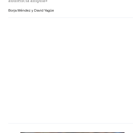
audiencia amplia»
Borja Méndez y
David Yagüe