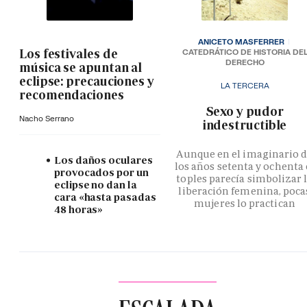
ANICETO MASFERRER
Los festivales de
CATEDRÁTICO DE HISTORIA DE
DERECHO
música se apuntan al
eclipse: precauciones y
LA TERCERA
recomendaciones
­Sexo y pudor
Nacho Serrano
indestructible
Aunque en el imaginario 
Los daños oculares
los años setenta y ochenta 
provocados por un
toples parecía simbolizar 
eclipse no dan la
liberación femenina, poca
cara «hasta pasadas
mujeres lo practican
48 horas»