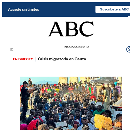
Saltar al contenido
Accede sin límites
Suscríbete a ABC
Nacional
Sevilla
Crisis migratoria en Ceuta
EN DIRECTO