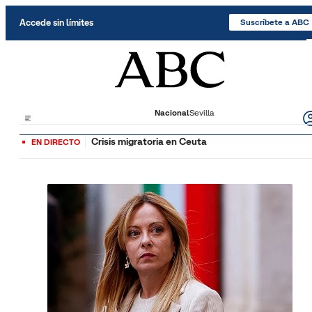
Saltar al contenido
Accede sin límites
Suscríbete a ABC
Nacional
Sevilla
Crisis migratoria en Ceuta
EN DIRECTO