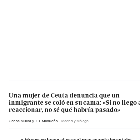
Una mujer de Ceuta denuncia que un
inmigrante se coló en su cama: «Si no llego 
reaccionar, no sé qué habría pasado»
Carlos Mullor y J. J. Madueño
Madrid y Málaga
Muere un joven al caer al mar cuando intentaba