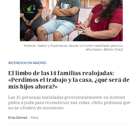
Yorlene, Gabor y Esperanza, desde un hotel habilitado para los
afectados.
(Belén Díaz)
INCENDIOS EN MADRID
El limbo de las 14 familias realojadas:
«Perdimos el trabajo y la casa, ¿qué será de
mis hijos ahora?»
Las 35 personas instaladas provisionalmente en hoteles
piden ayuda para reconstruir sus vidas: «Sólo pedimos que
no se olviden de nosotros»
Enia Gómez
Parla