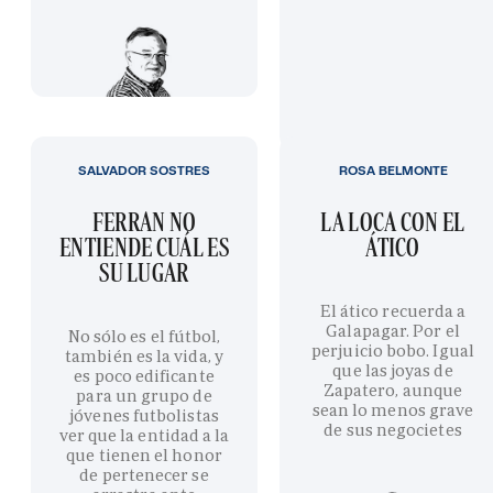
SALVADOR SOSTRES
ROSA BELMONTE
FERRAN NO
LA LOCA CON EL
ENTIENDE CUÁL ES
ÁTICO
SU LUGAR
El ático recuerda a
Galapagar. Por el
No sólo es el fútbol,
perjuicio bobo. Igual
también es la vida, y
que las joyas de
es poco edificante
Zapatero, aunque
para un grupo de
sean lo menos grave
jóvenes futbolistas
de sus negocietes
ver que la entidad a la
que tienen el honor
de pertenecer se