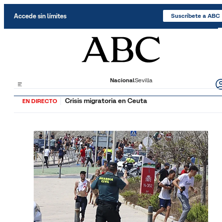
Saltar al contenido
Accede sin límites
Suscríbete a ABC
Nacional
Sevilla
Crisis migratoria en Ceuta
EN DIRECTO