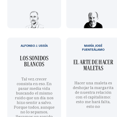
ALFONSO J. USSÍA
MARÍA JOSÉ
FUENTEÁLAMO
LOS SONIDOS
EL ARTE DE HACER
BLANCOS
MALETAS
Tal vez crecer
Hacer una maleta es
consista en eso. En
deshojar la margarita
pasar media vida
de nuestra relación
buscando el mismo
con el capitalismo:
ruido que un día nos
esto me hará falta,
hizo sentir a salvo.
esto no
Porque todos, aunque
no lo sepamos,
llevamos un sonido