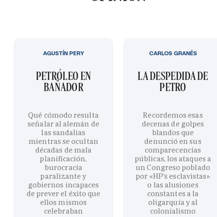
AGUSTÍN PERY
CARLOS GRANÉS
PETRÓLEO EN
LA DESPEDIDA DE
BAÑADOR
PETRO
Qué cómodo resulta
Recordemos esas
señalar al alemán de
decenas de golpes
las sandalias
blandos que
mientras se ocultan
denunció en sus
décadas de mala
comparecencias
planificación,
públicas, los ataques a
burocracia
un Congreso poblado
paralizante y
por «HP’s esclavistas»
gobiernos incapaces
o las alusiones
de prever el éxito que
constantes a la
ellos mismos
oligarquía y al
celebraban
colonialismo