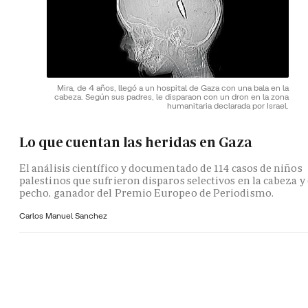
Mira, de 4 años, llegó a un hospital de Gaza con una bala en la
cabeza. Según sus padres, le disparaon con un dron en la zona
humanitaria declarada por Israel.
Lo que cuentan las heridas en Gaza
El análisis científico y documentado de 114 casos de niños
palestinos que sufrieron disparos selectivos en la cabeza y 
pecho, ganador del Premio Europeo de Periodismo.
Carlos Manuel Sanchez