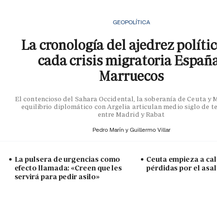
GEOPOLÍTICA
La cronología del ajedrez políti
cada crisis migratoria Españ
Marruecos
El contencioso del Sahara Occidental, la soberanía de Ceuta y Me
equilibrio diplomático con Argelia articulan medio siglo de t
entre Madrid y Rabat
Pedro Marín y
Guillermo Villar
La pulsera de urgencias como
Ceuta empieza a cal
efecto llamada: «Creen que les
pérdidas por el asal
servirá para pedir asilo»