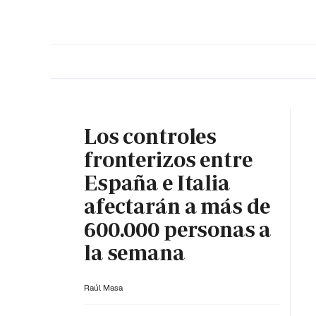
PORTADA
OPINIÓN
ESPAÑA
MADRID
INTE
Los controles
fronterizos entre
España e Italia
afectarán a más de
600.000 personas a
la semana
Raúl Masa