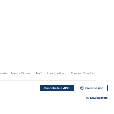
verte
Marcos Vázquez
Malú
Anne Igartiburu
Francesc Torralba
Suscribete a ABC
Iniciar sesión
Newsletters