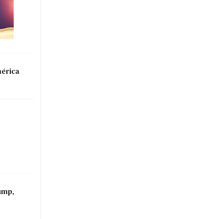
mérica
ump,