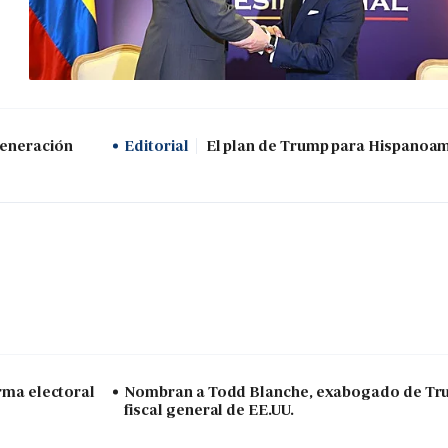
generación
Editorial
El plan de Trump para Hispanoa
arma electoral
Nombran a Todd Blanche, exabogado de Tr
fiscal general de EE.UU.