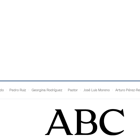
ldo
Pedro Ruiz
Georgina Rodríguez
Pastor
José Luis Moreno
Arturo Pérez-Re
Topuria