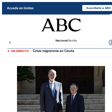
Saltar al contenido
Accede sin límites
Suscríbete a ABC
Nacional
Sevilla
Crisis migratoria en Ceuta
EN DIRECTO