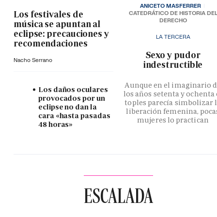
ANICETO MASFERRER
Los festivales de
CATEDRÁTICO DE HISTORIA DE
DERECHO
música se apuntan al
eclipse: precauciones y
LA TERCERA
recomendaciones
­Sexo y pudor
Nacho Serrano
indestructible
Aunque en el imaginario 
Los daños oculares
los años setenta y ochenta 
provocados por un
toples parecía simbolizar 
eclipse no dan la
liberación femenina, poca
cara «hasta pasadas
mujeres lo practican
48 horas»
ESCALADA