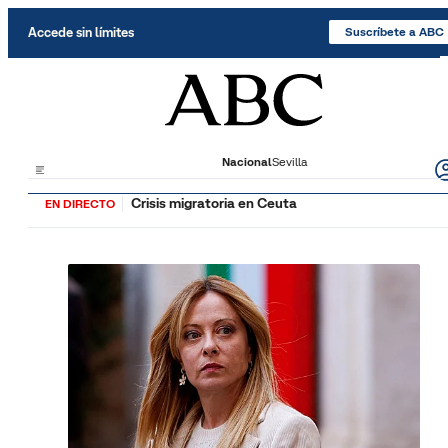
Saltar al contenido
Accede sin límites
Suscríbete a ABC
Nacional
Sevilla
Crisis migratoria en Ceuta
EN DIRECTO