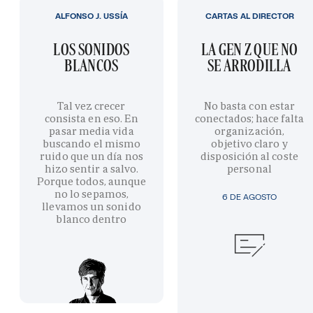
ALFONSO J. USSÍA
CARTAS AL DIRECTOR
LOS SONIDOS
LA GEN Z QUE NO
BLANCOS
SE ARRODILLA
Tal vez crecer
No basta con estar
consista en eso. En
conectados; hace falta
pasar media vida
organización,
buscando el mismo
objetivo claro y
ruido que un día nos
disposición al coste
hizo sentir a salvo.
personal
Porque todos, aunque
no lo sepamos,
6 DE AGOSTO
llevamos un sonido
blanco dentro