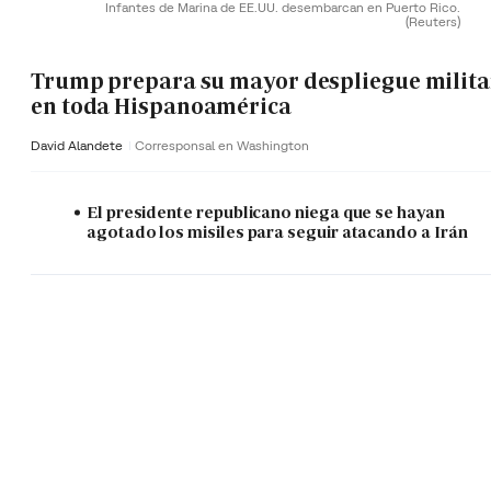
Infantes de Marina de EE.UU. desembarcan en Puerto Rico.
(Reuters)
Trump prepara su mayor despliegue milita
en toda Hispanoamérica
David Alandete
Corresponsal en Washington
El presidente republicano niega que se hayan
agotado los misiles para seguir atacando a Irán