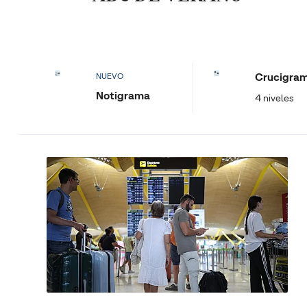
Crucigra
NUEVO
Notigrama
4 niveles