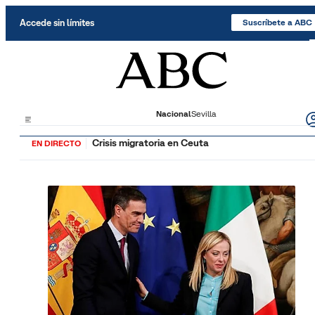
Saltar al contenido
Accede sin límites
Suscríbete a ABC
Nacional
Sevilla
Crisis migratoria en Ceuta
EN DIRECTO