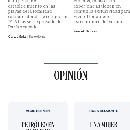
a un pequeño
viñedos, todas estas
establecimiento en las
experiencias tienen en
playas de la localidad
común la exclusividad par
catalana donde se refugió en
vivir el fenómeno
1943 tras ser expulsado del
astronómico del verano
París ocupado
Araceli Nicolás
Carlos Sala
Barcelona
OPINIÓN
AGUSTÍN PERY
ROSA BELMONTE
PETRÓLEO EN
UNA MUJER