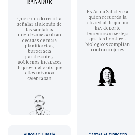
BAÑADOR
Es Arina Sabalenka
quien recuerda la
Qué cómodo resulta
obviedad de que no
señalar al alemán de
hay deporte
las sandalias
femenino si se deja
mientras se ocultan
que los hombres
décadas de mala
biológicos compitan
planificación,
contra mujeres
burocracia
paralizante y
gobiernos incapaces
de prever el éxito que
ellos mismos
celebraban
ALFONSO J. USSÍA
CARTAS AL DIRECTOR