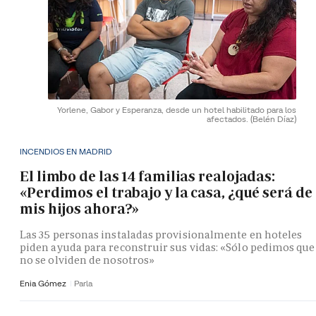
Yorlene, Gabor y Esperanza, desde un hotel habilitado para los
afectados.
(Belén Díaz)
INCENDIOS EN MADRID
El limbo de las 14 familias realojadas:
«Perdimos el trabajo y la casa, ¿qué será de
mis hijos ahora?»
Las 35 personas instaladas provisionalmente en hoteles
piden ayuda para reconstruir sus vidas: «Sólo pedimos que
no se olviden de nosotros»
Enia Gómez
Parla