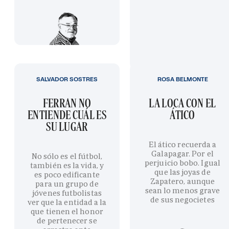
SALVADOR SOSTRES
ROSA BELMONTE
FERRAN NO
LA LOCA CON EL
ENTIENDE CUÁL ES
ÁTICO
SU LUGAR
El ático recuerda a
Galapagar. Por el
No sólo es el fútbol,
perjuicio bobo. Igual
también es la vida, y
que las joyas de
es poco edificante
Zapatero, aunque
para un grupo de
sean lo menos grave
jóvenes futbolistas
de sus negocietes
ver que la entidad a la
que tienen el honor
de pertenecer se