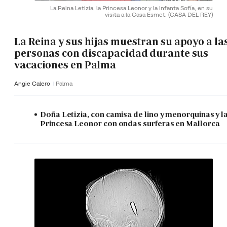
La Reina Letizia, la Princesa Leonor y la Infanta Sofía, en su
visita a la Casa Esmet.
(CASA DEL REY)
La Reina y sus hijas muestran su apoyo a la
personas con discapacidad durante sus
vacaciones en Palma
Angie Calero
Palma
Doña Letizia, con camisa de lino y menorquinas y l
Princesa Leonor con ondas surferas en Mallorca