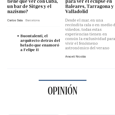
tiene que ver con Cuba,
para ver el eclipse en
un bar de Sitges y el
Baleares, Tarragona y
nazismo?
Valladolid
Desde el mar, en una
Carlos Sala
Barcelona
recóndita cala o en medio 
viñedos, todas estas
experiencias tienen en
Buontalenti, el
común la exclusividad par
arquitecto detrás del
vivir el fenómeno
helado que enamoró
astronómico del verano
a Felipe II
Araceli Nicolás
OPINIÓN