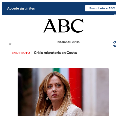
Saltar al contenido
Accede sin límites
Suscríbete a ABC
Nacional
Sevilla
Crisis migratoria en Ceuta
EN DIRECTO