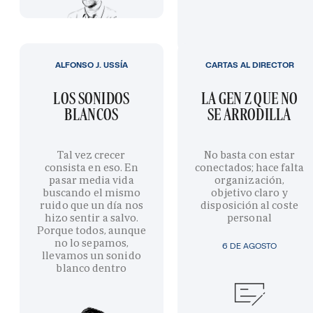
ALFONSO J. USSÍA
CARTAS AL DIRECTOR
LOS SONIDOS
LA GEN Z QUE NO
BLANCOS
SE ARRODILLA
Tal vez crecer
No basta con estar
consista en eso. En
conectados; hace falta
pasar media vida
organización,
buscando el mismo
objetivo claro y
ruido que un día nos
disposición al coste
hizo sentir a salvo.
personal
Porque todos, aunque
no lo sepamos,
6 DE AGOSTO
llevamos un sonido
blanco dentro