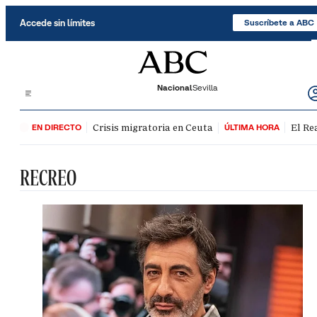
Saltar al contenido
Accede sin límites
Suscríbete a ABC
Nacional
Sevilla
Crisis migratoria en Ceuta
El Re
EN DIRECTO
ÚLTIMA HORA
RECREO