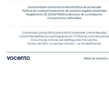
Vocento
Sobre nosotros
Contacto
Política de privacidad
Política de cookies
Condiciones de uso
Aviso legal
Accesibilidad
Reglamento UE 2024/1083
Condiciones de contratación
Compromisos editoriales
Comprobar Lotería Niño
Lotería Niño
Comprobar Lotería Navidad
Lotería Navidad
Horóscopo
Programación TV
Últimas noticias
Lotería
Escucha las noticias del día
Preguntas frecuentes
Sorteo del Niño comprobar número - La Verdad
Pódcast
Webs de Vocento