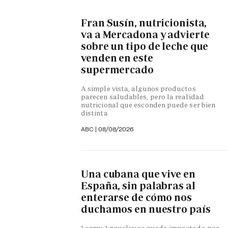
Fran Susín, nutricionista,
va a Mercadona y advierte
sobre un tipo de leche que
venden en este
supermercado
A simple vista, algunos productos
parecen saludables, pero la realidad
nutricional que esconden puede ser bien
distinta
ABC
|
08/08/2026
Una cubana que vive en
España, sin palabras al
enterarse de cómo nos
duchamos en nuestro país
Legmy Anguelov se queda impactada por