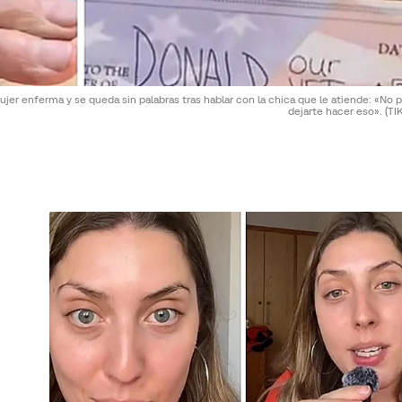
jer enferma y se queda sin palabras tras hablar con la chica que le atiende: «No
dejarte hacer eso».
(TI