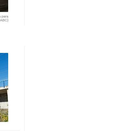
 para
(ABC)