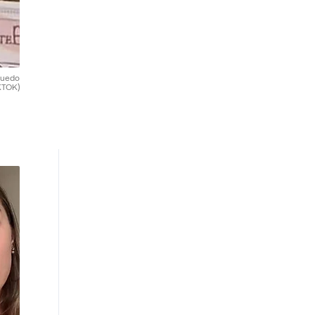
 puedo
KTOK)