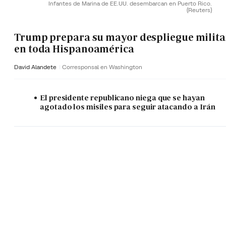
Infantes de Marina de EE.UU. desembarcan en Puerto Rico.
(Reuters)
Trump prepara su mayor despliegue milita
en toda Hispanoamérica
David Alandete
Corresponsal en Washington
El presidente republicano niega que se hayan
agotado los misiles para seguir atacando a Irán