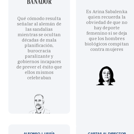
BAÑADOR
Es Arina Sabalenka
quien recuerda la
Qué cómodo resulta
obviedad de que no
señalar al alemán de
hay deporte
las sandalias
femenino si se deja
mientras se ocultan
que los hombres
décadas de mala
biológicos compitan
planificación,
contra mujeres
burocracia
paralizante y
gobiernos incapaces
de prever el éxito que
ellos mismos
celebraban
ALFONSO J. USSÍA
CARTAS AL DIRECTOR