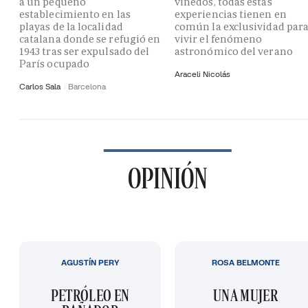
a un pequeño
viñedos, todas estas
establecimiento en las
experiencias tienen en
playas de la localidad
común la exclusividad par
catalana donde se refugió en
vivir el fenómeno
1943 tras ser expulsado del
astronómico del verano
París ocupado
Araceli Nicolás
Carlos Sala
Barcelona
OPINIÓN
AGUSTÍN PERY
ROSA BELMONTE
PETRÓLEO EN
UNA MUJER