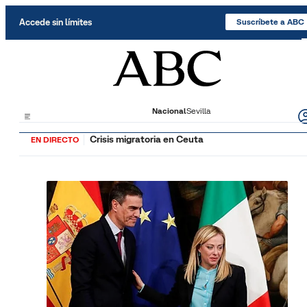
Saltar al contenido
Accede sin límites
Suscríbete a ABC
Nacional
Sevilla
Crisis migratoria en Ceuta
EN DIRECTO