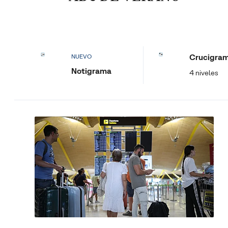
Crucigra
NUEVO
Notigrama
4 niveles