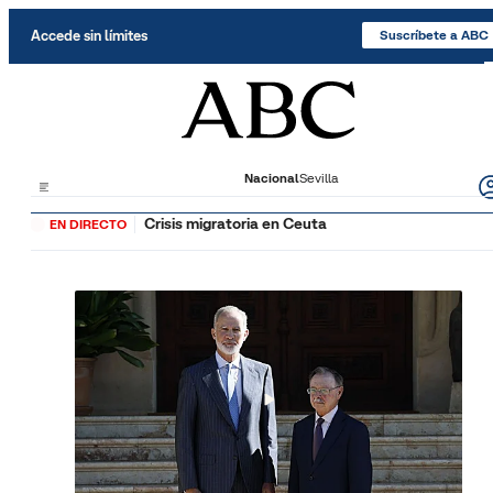
Saltar al contenido
Accede sin límites
Suscríbete a ABC
Nacional
Sevilla
Crisis migratoria en Ceuta
EN DIRECTO