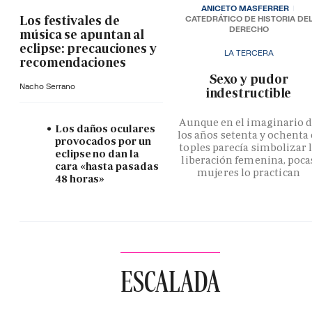
ANICETO MASFERRER
Los festivales de
CATEDRÁTICO DE HISTORIA DE
DERECHO
música se apuntan al
eclipse: precauciones y
LA TERCERA
recomendaciones
­Sexo y pudor
Nacho Serrano
indestructible
Aunque en el imaginario 
Los daños oculares
los años setenta y ochenta 
provocados por un
toples parecía simbolizar 
eclipse no dan la
liberación femenina, poca
cara «hasta pasadas
mujeres lo practican
48 horas»
ESCALADA