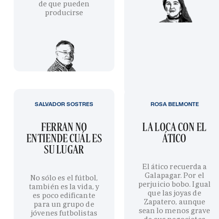
de que pueden
producirse
SALVADOR SOSTRES
ROSA BELMONTE
FERRAN NO
LA LOCA CON EL
ENTIENDE CUÁL ES
ÁTICO
SU LUGAR
El ático recuerda a
Galapagar. Por el
No sólo es el fútbol,
perjuicio bobo. Igual
también es la vida, y
que las joyas de
es poco edificante
Zapatero, aunque
para un grupo de
sean lo menos grave
jóvenes futbolistas