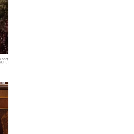
s que
.
(EFE)