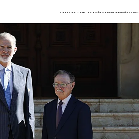
Casa Real
Castilla y León
Madrid
Cataluña
Andal