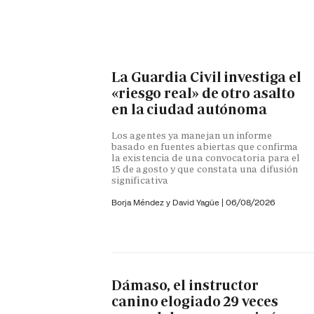
La Guardia Civil investiga el
«riesgo real» de otro asalto
en la ciudad autónoma
Los agentes ya manejan un informe
basado en fuentes abiertas que confirma
la existencia de una convocatoria para el
15 de agosto y que constata una difusión
significativa
Borja Méndez y
David Yagüe
|
06/08/2026
Dámaso, el instructor
canino elogiado 29 veces