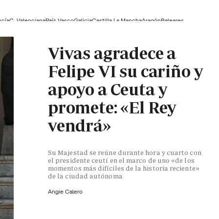
ucía
C. Valenciana
País Vasco
Galicia
Castilla La Mancha
Aragón
Baleares
Vivas agradece a
Felipe VI su cariño y
apoyo a Ceuta y
promete: «El Rey
vendrá»
Su Majestad se reúne durante hora y cuarto con
el presidente ceutí en el marco de uno «de los
momentos más difíciles de la historia reciente»
de la ciudad autónoma
Angie Calero