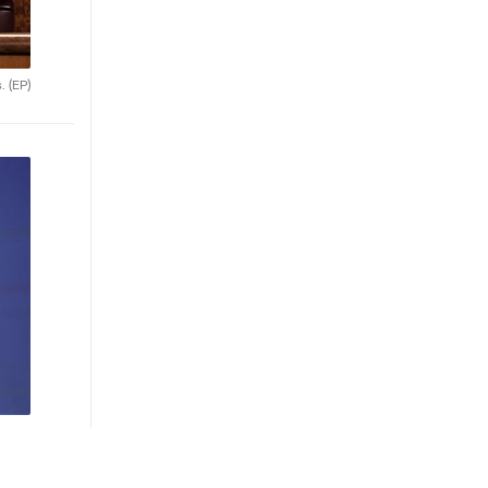
s.
(EP)