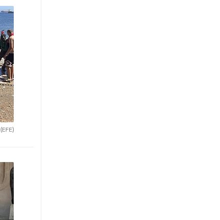
.
(EFE)