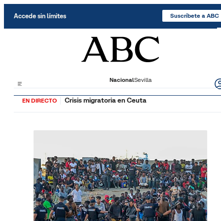
Saltar al contenido
Accede sin límites
Suscríbete a ABC
Nacional
Sevilla
Crisis migratoria en Ceuta
EN DIRECTO