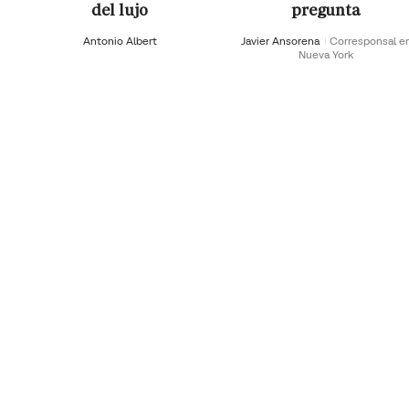
del lujo
pregunta
Antonio Albert
Javier Ansorena
Corresponsal e
Nueva York