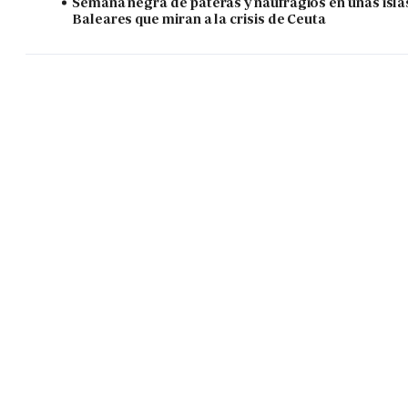
Semana negra de pateras y naufragios en unas isla
Baleares que miran a la crisis de Ceuta