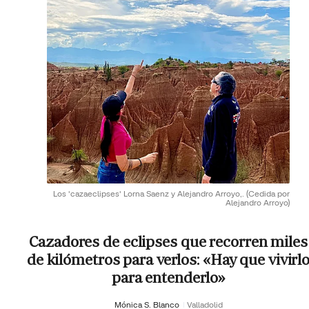
Los 'cazaeclipses' Lorna Saenz y Alejandro Arroyo,.
(Cedida por
Alejandro Arroyo)
Cazadores de eclipses que recorren miles
de kilómetros para verlos: «Hay que vivirl
para entenderlo»
Mónica S. Blanco
Valladolid