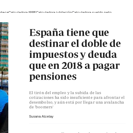
oteca
Calculadora IRPF
Calculadora jubilación
Calculadora sueldo neto
España tiene que
destinar el doble de
impuestos y deuda
que en 2018 a pagar
pensiones
El tirón del empleo y la subida de las
cotizaciones ha sido insuficiente para afrontar el
desembolso, y aún está por llegar una avalancha
de 'boomers'
Susana Alcelay