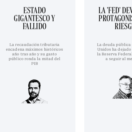
ESTADO
LA 'FED' D
GIGANTESCO Y
PROTAGONI
FALLIDO
RIES
La recaudación tributaria
La deuda pública
encadena máximos históricos
Unidos ha dejado 
año tras año y su gasto
la Reserva Federa
público ronda la mitad del
a seguir al m
PIB