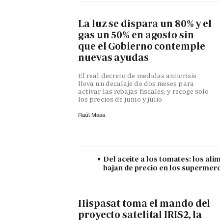
La luz se dispara un 80% y el
gas un 50% en agosto sin
que el Gobierno contemple
nuevas ayudas
El real decreto de medidas anticrisis
lleva un decalaje de dos meses para
activar las rebajas fiscales, y recoge solo
los precios de junio y julio
Raúl Masa
Del aceite a los tomates: los al
bajan de precio en los supermer
Hispasat toma el mando del
proyecto satelital IRIS2, la