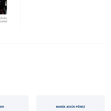
.
(Inés
cells)
LER
MARÍA JESÚS PÉREZ