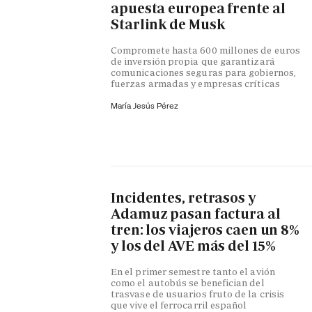
apuesta europea frente al
Starlink de Musk
Compromete hasta 600 millones de euros
de inversión propia que garantizará
comunicaciones seguras para gobiernos,
fuerzas armadas y empresas críticas
María Jesús Pérez
Incidentes, retrasos y
Adamuz pasan factura al
tren: los viajeros caen un 8%
y los del AVE más del 15%
En el primer semestre tanto el avión
como el autobús se benefician del
trasvase de usuarios fruto de la crisis
que vive el ferrocarril español