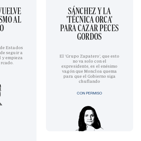
EVUELVE
SÁNCHEZ Y LA
SMO AL
'TÉCNICA ORCA'
GO
PARA CAZAR PECES
GORDOS
 de Estados
de seguir a
El 'Grupo Zapatero', que esto
l y empieza
no va solo con el
ercado.
expresidente, es el enésimo
vagón que Moncloa quema
para que el Gobierno siga
chuflando
CON PERMISO