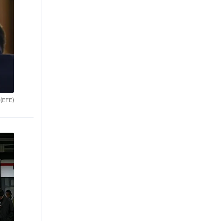
.
(EFE)