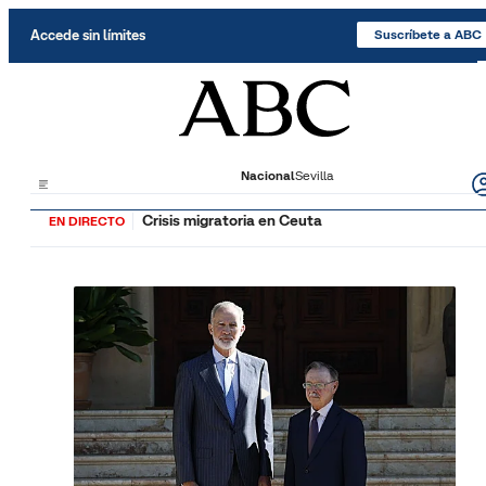
Saltar al contenido
Accede sin límites
Suscríbete a ABC
Nacional
Sevilla
Crisis migratoria en Ceuta
EN DIRECTO