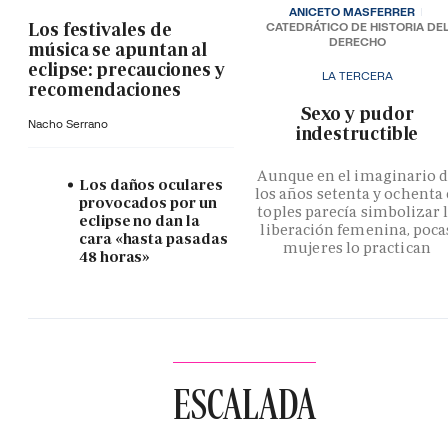
ANICETO MASFERRER
Los festivales de
CATEDRÁTICO DE HISTORIA DE
DERECHO
música se apuntan al
eclipse: precauciones y
LA TERCERA
recomendaciones
­Sexo y pudor
Nacho Serrano
indestructible
Aunque en el imaginario 
Los daños oculares
los años setenta y ochenta 
provocados por un
toples parecía simbolizar 
eclipse no dan la
liberación femenina, poca
cara «hasta pasadas
mujeres lo practican
48 horas»
ESCALADA