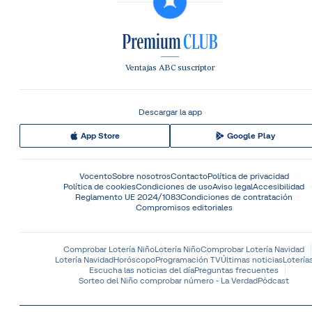
Ventajas ABC suscriptor
Descargar la app
App Store
Google Play
Vocento
Sobre nosotros
Contacto
Política de privacidad
Política de cookies
Condiciones de uso
Aviso legal
Accesibilidad
Reglamento UE 2024/1083
Condiciones de contratación
Compromisos editoriales
Comprobar Lotería Niño
Lotería Niño
Comprobar Lotería Navidad
Lotería Navidad
Horóscopo
Programación TV
Últimas noticias
Lotería
Escucha las noticias del día
Preguntas frecuentes
Sorteo del Niño comprobar número - La Verdad
Pódcast