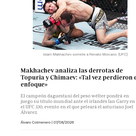
Islam Makhachev somete a Renato Moicano.
(UFC)
Makhachev analiza las derrotas de
Topuria y Chimaev: «Tal vez perdieron 
enfoque»
El campeón daguestaní del peso wélter pondrá en
juego su título mundial ante el irlandés Ian Garry en
el UFC 330, evento en el que peleará el asturiano Joel
Álvarez
Álvaro Colmenero
|
07/08/2026