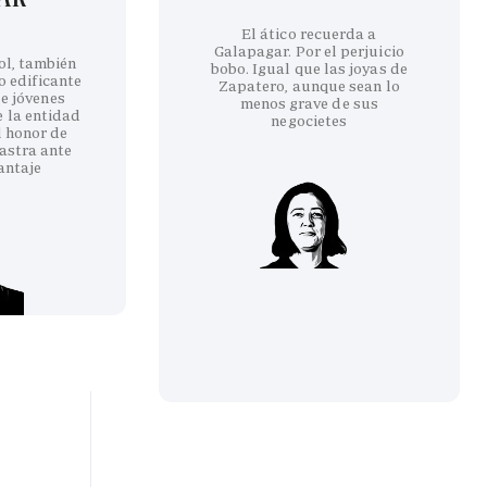
El ático recuerda a
Galapagar. Por el perjuicio
ol, también
bobo. Igual que las joyas de
co edificante
Zapatero, aunque sean lo
e jóvenes
menos grave de sus
e la entidad
negocietes
l honor de
astra ante
antaje