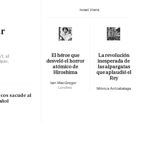
Israel Viana
ar
El héroe que
La revolución
I, al
desveló el horror
inesperada de
ipio,
atómico de
las alpargatas
Hiroshima
que aplaudió el
Rey
Iain MacGregor
Londres
Mónica Arrizabalaga
ecos sacude al
añol