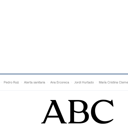
Pedro Ruiz
Alerta sanitaria
Ana Ercoreca
Jordi Hurtado
María Cristina Clem
Mariana Zapién
Dan Buettner