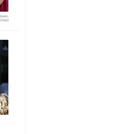
Belén
Díaz)