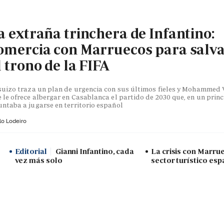
a extraña trinchera de Infantino:
omercia con Marruecos para salv
l trono de la FIFA
suizo traza un plan de urgencia con sus últimos fieles y Mohammed V
 le ofrece albergar en Casablanca el partido de 2030 que, en un princ
ntaba a jugarse en territorio español
lo Lodeiro
Editorial
Gianni Infantino, cada
La crisis con Marru
vez más solo
sector turístico esp