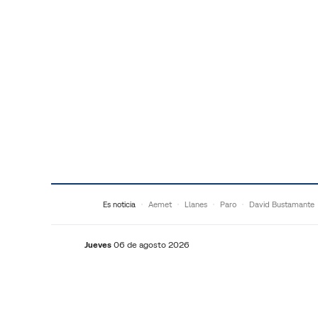
Saltar al contenido
Es noticia
Aemet
Llanes
Paro
David Bustamante
Jueves
06 de agosto 2026