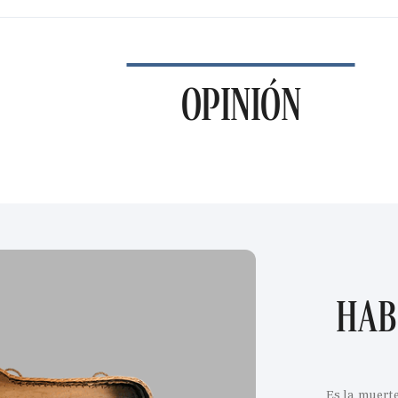
OPINIÓN
HAB
Es la muert