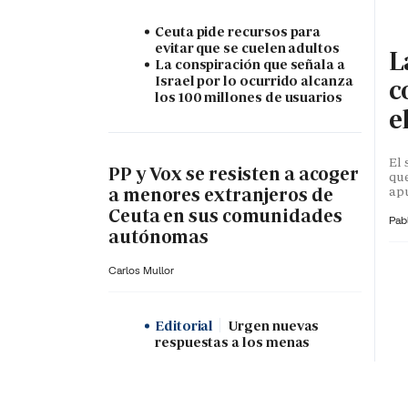
Ceuta pide recursos para
evitar que se cuelen adultos
L
La conspiración que señala a
Israel por lo ocurrido alcanza
c
los 100 millones de usuarios
e
El 
PP y Vox se resisten a acoger
que
apu
a menores extranjeros de
Ceuta en sus comunidades
Pab
autónomas
Carlos Mullor
Editorial
Urgen nuevas
respuestas a los menas