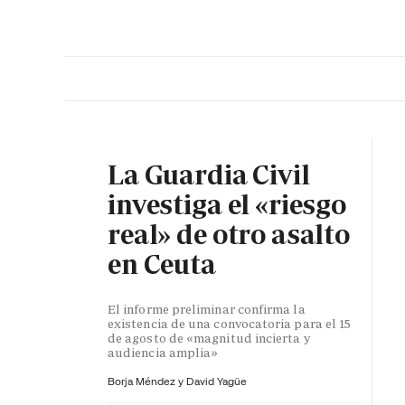
PORTADA
OPINIÓN
ESPAÑA
MADRID
INTE
La Guardia Civil
investiga el «riesgo
real» de otro asalto
en Ceuta
El informe preliminar confirma la
existencia de una convocatoria para el 15
de agosto de «magnitud incierta y
audiencia amplia»
Borja Méndez y
David Yagüe