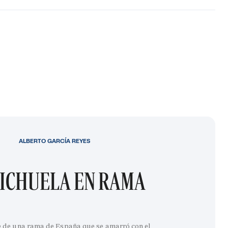
ALBERTO GARCÍA REYES
ICHUELA EN RAMA
e de una rama de España que se amarró con el