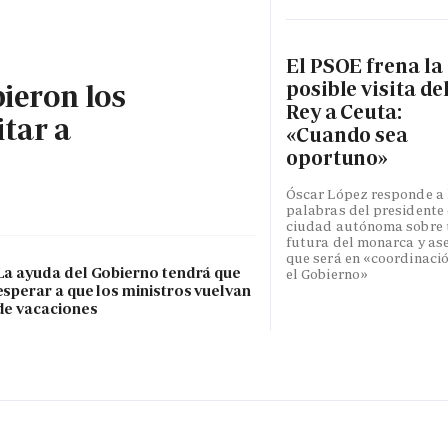
El PSOE frena la
posible visita de
bieron los
Rey a Ceuta:
itar a
«Cuando sea
oportuno»
Óscar López responde a 
palabras del presidente 
ciudad autónoma sobre
futura del monarca y as
que será en «coordinaci
La ayuda del Gobierno tendrá que
el Gobierno»
esperar a que los ministros vuelvan
de vacaciones