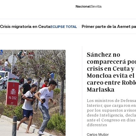
Nacional
Sevilla
Crisis migratoria en Ceuta
Primer parte de la Aemet pa
ECLIPSE TOTAL
RNACIONAL
ECONOMÍA
DEPORTES
SOCIEDAD
CULTURA
GENTE
PLAY
HISTORIA
ÚLTI
Sánchez no
comparecerá por
crisis en Ceuta y
Moncloa evita el
careo entre Robl
Marlaska
Los ministros de Defensa
Interior, que cargaron en
por los supuestos aviso
desde Inteligencia, decl
ante el Congreso en días
diferentes
Carlos Mullor