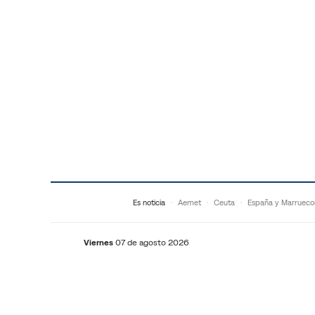
Saltar al contenido
Es noticia
Aemet
Ceuta
España y Marrueco
Viernes
07 de agosto 2026