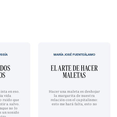
USSÍA
MARÍA JOSÉ FUENTEÁLAMO
IDOS
EL ARTE DE HACER
OS
MALETAS
ista en eso.
Hacer una maleta es deshojar
ia vida
la margarita de nuestra
o ruido que
relación con el capitalismo:
tir a salvo.
esto me hará falta, esto no
nque no lo
s un sonido
ntro