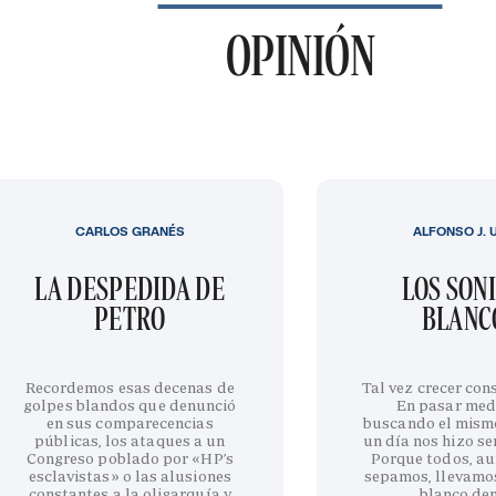
OPINIÓN
CARLOS GRANÉS
ALFONSO J. 
LA DESPEDIDA DE
LOS SON
PETRO
BLANC
Recordemos esas decenas de
Tal vez crecer cons
golpes blandos que denunció
En pasar med
en sus comparecencias
buscando el mism
públicas, los ataques a un
un día nos hizo sen
Congreso poblado por «HP’s
Porque todos, au
esclavistas» o las alusiones
sepamos, llevamo
constantes a la oligarquía y
blanco de