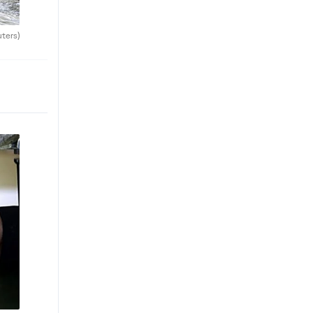
uters)