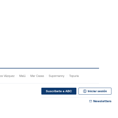
os Vázquez
Malú
Mar Casas
Supernanny
Topuria
Suscribete a ABC
Iniciar sesión
Newsletters