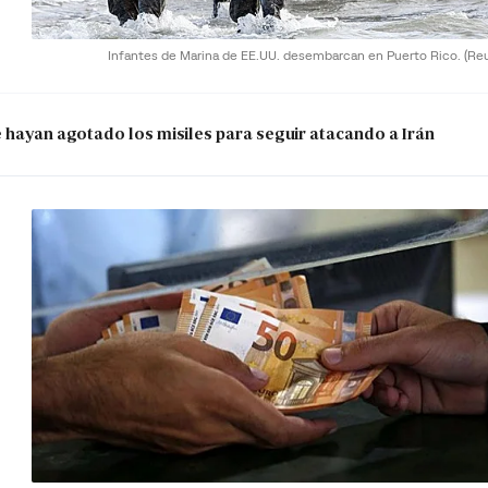
Infantes de Marina de EE.UU. desembarcan en Puerto Rico.
(Re
e hayan agotado los misiles para seguir atacando a Irán