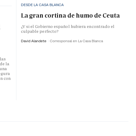
DESDE LA CASA BLANCA
La gran cortina de humo de Ceuta
l
¿Y si el Gobierno español hubiera encontrado el
culpable perfecto?
David Alandete
Corresponsal en La Casa Blanca
las
de la
 una
egura
ón con