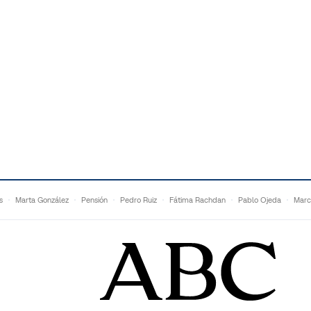
s
Marta González
Pensión
Pedro Ruiz
Fátima Rachdan
Pablo Ojeda
Marc