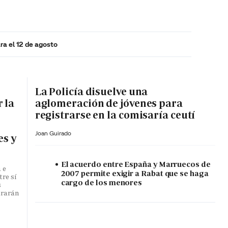
ra el 12 de agosto
MA HORA
La Policía disuelve una
 la
aglomeración de jóvenes para
registrarse en la comisaría ceutí
Joan Guirado
es y
El acuerdo entre España y Marruecos de
 e
2007 permite exigir a Rabat que se haga
tre sí
cargo de los menores
s
ararán