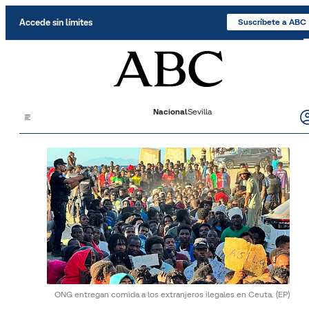
Saltar al contenido
Accede sin límites
Suscríbete a ABC
Nacional
Sevilla
ONG entregan comida a los extranjeros ilegales en Ceuta.
(EP)