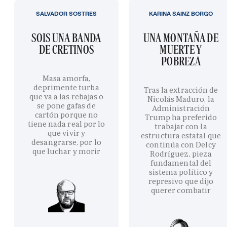
SALVADOR SOSTRES
KARINA SAINZ BORGO
SOIS UNA BANDA
UNA MONTAÑA DE
DE CRETINOS
MUERTE Y
POBREZA
Masa amorfa,
deprimente turba
Tras la extracción de
que va a las rebajas o
Nicolás Maduro, la
se pone gafas de
Administración
cartón porque no
Trump ha preferido
tiene nada real por lo
trabajar con la
que vivir y
estructura estatal que
desangrarse, por lo
continúa con Delcy
que luchar y morir
Rodríguez, pieza
fundamental del
sistema político y
represivo que dijo
querer combatir