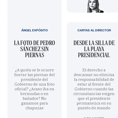
ÁNGEL EXPÓSITO
CARTAS AL DIRECTOR
LA FOTO DE PEDRO
DESDE LA SILLA DE
SÁNCHEZ SIN
LA PLAYA
PIERNAS
PRESIDENCIAL
¿A quién se le ocurre
El derecho a
borrar las piernas del
descansar no elimina
presidente del
la responsabilidad de
Gobierno de una foto
estar al frente del
oficial? ¿Acaso iba en
Gobierno cuando las
bermudas o en
circunstancias exigen
bañador? No
que el presidente
ganamos para
permanezca en su
chapuzas
puesto de mando