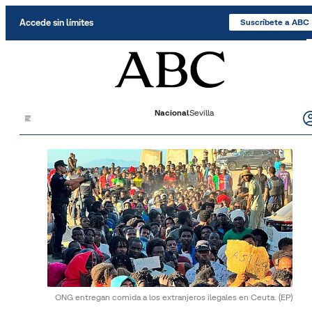
Saltar al contenido
Accede sin límites
Suscríbete a ABC
Nacional
Sevilla
ONG entregan comida a los extranjeros ilegales en Ceuta.
(EP)