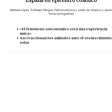
España en epicentro cósmico
Bárbara López,
Estíbaliz Pangua,
Patricia Biosca y
Julián de Velasco y Javier
Torres (infografías)
«El fenómeno astronómico será una experiencia
única»
Así reaccionan los animales ante el oscurecimient
solar