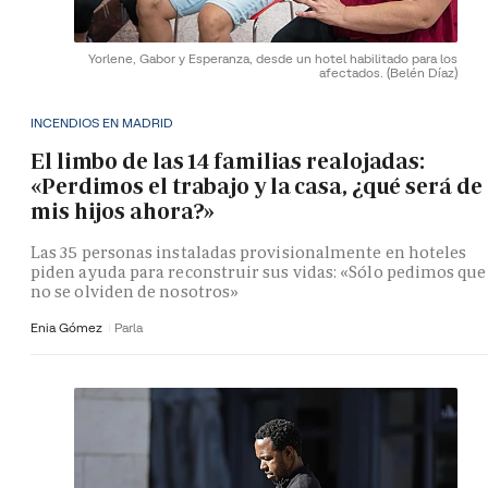
Yorlene, Gabor y Esperanza, desde un hotel habilitado para los
afectados.
(Belén Díaz)
INCENDIOS EN MADRID
El limbo de las 14 familias realojadas:
«Perdimos el trabajo y la casa, ¿qué será de
mis hijos ahora?»
Las 35 personas instaladas provisionalmente en hoteles
piden ayuda para reconstruir sus vidas: «Sólo pedimos que
no se olviden de nosotros»
Enia Gómez
Parla