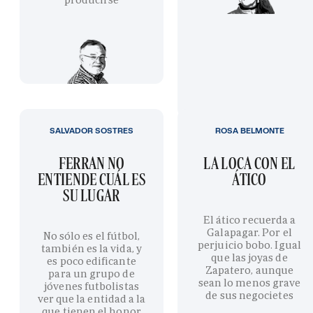
SALVADOR SOSTRES
ROSA BELMONTE
FERRAN NO
LA LOCA CON EL
ENTIENDE CUÁL ES
ÁTICO
SU LUGAR
El ático recuerda a
Galapagar. Por el
No sólo es el fútbol,
perjuicio bobo. Igual
también es la vida, y
que las joyas de
es poco edificante
Zapatero, aunque
para un grupo de
sean lo menos grave
jóvenes futbolistas
de sus negocietes
ver que la entidad a la
que tienen el honor