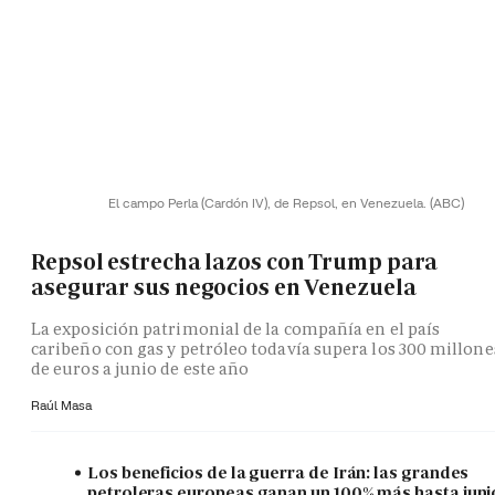
El campo Perla (Cardón IV), de Repsol, en Venezuela.
(ABC)
Repsol estrecha lazos con Trump para
asegurar sus negocios en Venezuela
La exposición patrimonial de la compañía en el país
caribeño con gas y petróleo todavía supera los 300 millone
de euros a junio de este año
Raúl Masa
Los beneficios de la guerra de Irán: las grandes
petroleras europeas ganan un 100% más hasta juni