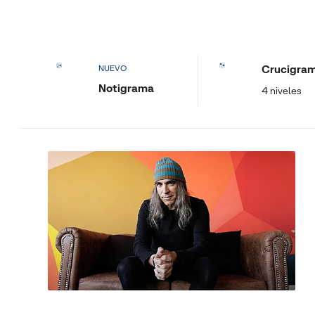
Crucigra
NUEVO
Notigrama
4 niveles