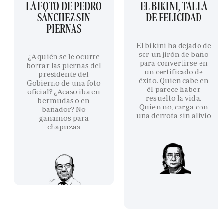
LA FOTO DE PEDRO
EL BIKINI, TALLA
SÁNCHEZ SIN
DE FELICIDAD
PIERNAS
El bikini ha dejado de
ser un jirón de baño
¿A quién se le ocurre
para convertirse en
borrar las piernas del
un certificado de
presidente del
éxito. Quien cabe en
Gobierno de una foto
él parece haber
oficial? ¿Acaso iba en
resuelto la vida.
bermudas o en
Quien no, carga con
bañador? No
una derrota sin alivio
ganamos para
chapuzas