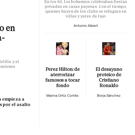
En los 60, los bohemios celebraban fiestas
privadas en casas payesas. Con el tiempo,
quienes huyen de los clubs se refugian en
villas y yates de lujo
co en
Antonio Albert
a-
lilla y el
ensiones
Perez Hilton: de
El desayuno
aterrorizar
proteico de
famosos a tocar
Cristiano
fondo
Ronaldo
Marina Ortiz Cortés
Borja Sánchez
 empieza a
s por el asalto