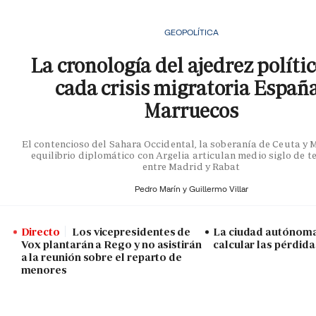
GEOPOLÍTICA
La cronología del ajedrez políti
cada crisis migratoria Españ
Marruecos
El contencioso del Sahara Occidental, la soberanía de Ceuta y Me
equilibrio diplomático con Argelia articulan medio siglo de t
entre Madrid y Rabat
Pedro Marín y
Guillermo Villar
Directo
Los vicepresidentes de
La ciudad autónoma
Vox plantarán a Rego y no asistirán
calcular las pérdida
a la reunión sobre el reparto de
menores