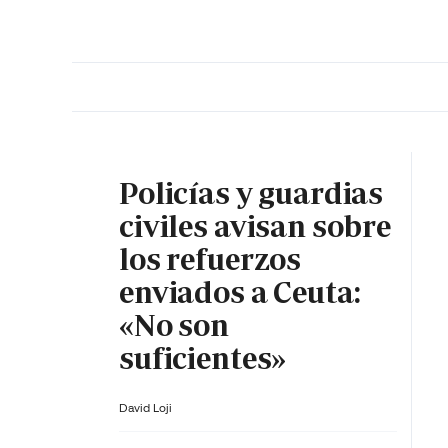
PORTADA
OPINIÓN
ESPAÑA
MADRID
INTE
Policías y guardias
civiles avisan sobre
los refuerzos
enviados a Ceuta:
«No son
suficientes»
David Loji