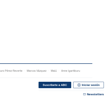
turo Pérez-Reverte
Marcos Vázquez
Malú
Anne Igartiburu
Suscribete a ABC
Iniciar sesión
Newsletters