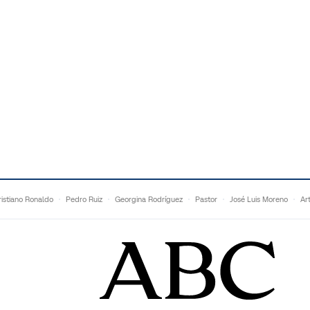
istiano Ronaldo
Pedro Ruiz
Georgina Rodríguez
Pastor
José Luis Moreno
Ar
Francesc Torralba
Topuria