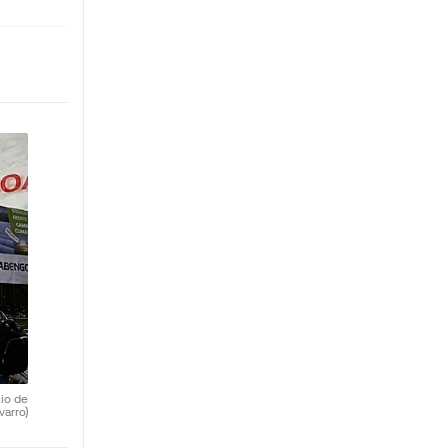
nio de
varro)