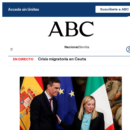
Saltar al contenido
Accede sin límites
Suscríbete a ABC
Nacional
Sevilla
Crisis migratoria en Ceuta
EN DIRECTO