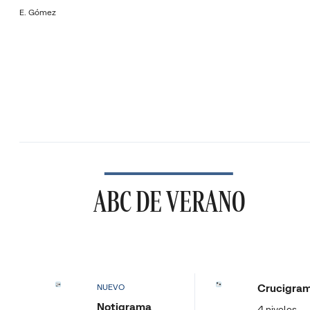
E. Gómez
ABC DE VERANO
Crucigra
NUEVO
Notigrama
4 niveles