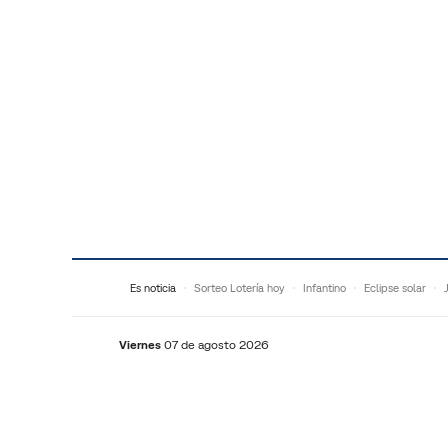
Saltar al contenido
Es noticia
Sorteo Lotería hoy
Infantino
Eclipse solar
Viernes
07 de agosto 2026