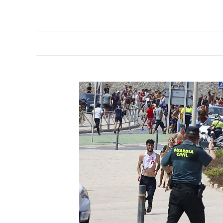
PORTADA
OPINIÓN
ESPAÑA
MADRID
INTE