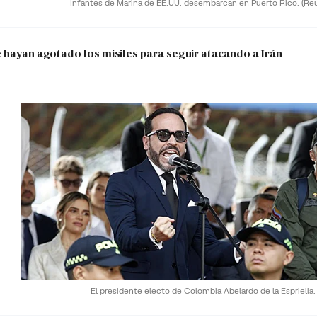
Infantes de Marina de EE.UU. desembarcan en Puerto Rico.
(Re
e hayan agotado los misiles para seguir atacando a Irán
El presidente electo de Colombia Abelardo de la Espriella