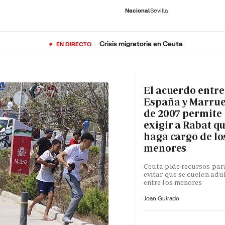
Nacional
Sevilla
Crisis migratoria en Ceuta
EN DIRECTO
RNACIONAL
ECONOMÍA
DEPORTES
SOCIEDAD
CULTURA
GENTE
PLAY
HISTORIA
ÚLTI
El acuerdo entre
España y Marru
de 2007 permite
exigir a Rabat qu
haga cargo de lo
menores
Ceuta pide recursos par
evitar que se cuelen adu
entre los menores
Joan Guirado