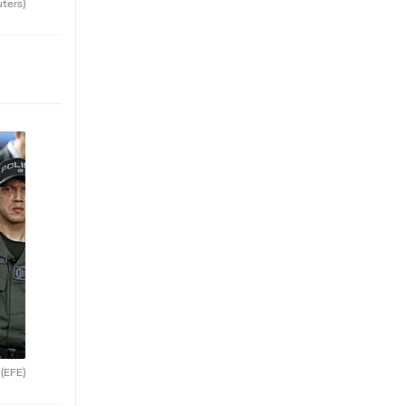
uters)
.
(EFE)