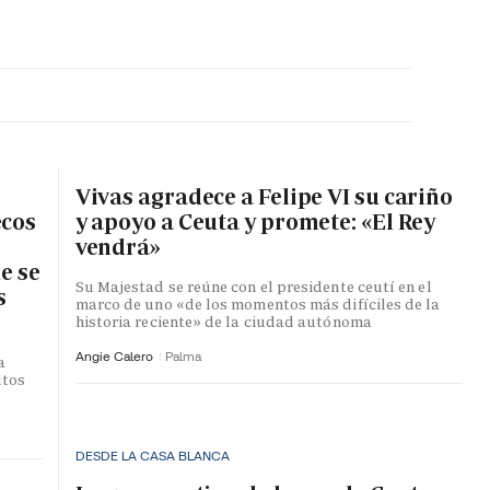
MA HORA
Vivas agradece a Felipe VI su cariño
ecos
y apoyo a Ceuta y promete: «El Rey
vendrá»
e se
Su Majestad se reúne con el presidente ceutí en el
s
marco de uno «de los momentos más difíciles de la
historia reciente» de la ciudad autónoma
Angie Calero
Palma
a
ltos
DESDE LA CASA BLANCA