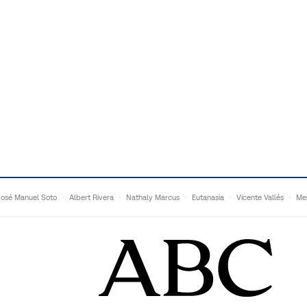
José Manuel Soto
Albert Rivera
Nathaly Marcus
Eutanasia
Vicente Vallés
Me
Adrián Quevedo
Ganaderos
Matteo Grandi