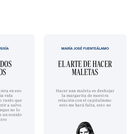
USSÍA
MARÍA JOSÉ FUENTEÁLAMO
IDOS
EL ARTE DE HACER
OS
MALETAS
ista en eso.
Hacer una maleta es deshojar
ia vida
la margarita de nuestra
o ruido que
relación con el capitalismo:
tir a salvo.
esto me hará falta, esto no
nque no lo
s un sonido
ntro