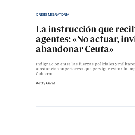
CRISIS MIGRATORIA
La instrucción que reci
agentes: «No actuar, inv
abandonar Ceuta»
Indignación entre las fuerzas policiales y militare
«instancias superiores» que persigue evitar la im
Gobierno
Ketty Garat