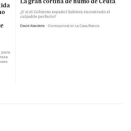
La gran cortina de humo de Ceuta
tida
no
¿Y si el Gobierno español hubiera encontrado el
culpable perfecto?
de
David Alandete
Corresponsal en La Casa Blanca
o para
trasa
lones