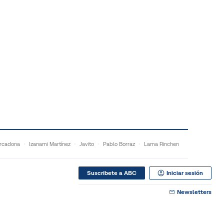
rcadona
Izanami Martínez
Javito
Pablo Borraz
Lama Rinchen
Suscribete a ABC
Iniciar sesión
Newsletters