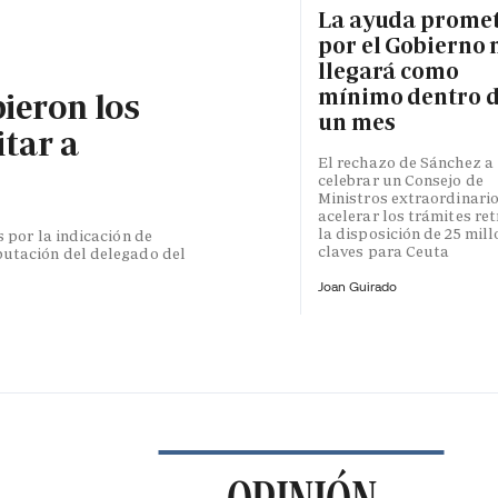
La ayuda prome
por el Gobierno 
llegará como
mínimo dentro 
bieron los
un mes
itar a
El rechazo de Sánchez a
celebrar un Consejo de
Ministros extraordinari
acelerar los trámites re
la disposición de 25 mil
s por la indicación de
claves para Ceuta
putación del delegado del
Joan Guirado