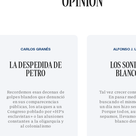
OPINIÓN
CARLOS GRANÉS
ALFONSO J. 
LA DESPEDIDA DE
LOS SON
PETRO
BLANC
Recordemos esas decenas de
Tal vez crecer cons
golpes blandos que denunció
En pasar med
en sus comparecencias
buscando el mism
públicas, los ataques a un
un día nos hizo sen
Congreso poblado por «HP’s
Porque todos, au
esclavistas» o las alusiones
sepamos, llevamo
constantes a la oligarquía y
blanco de
al colonialismo