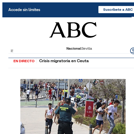
Saltar al contenido
Accede sin límites
Suscríbete a ABC
Nacional
Sevilla
Crisis migratoria en Ceuta
EN DIRECTO