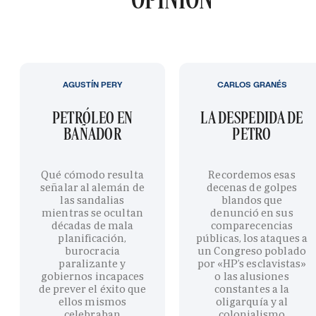
AGUSTÍN PERY
CARLOS GRANÉS
PETRÓLEO EN
LA DESPEDIDA DE
BAÑADOR
PETRO
Qué cómodo resulta
Recordemos esas
señalar al alemán de
decenas de golpes
las sandalias
blandos que
mientras se ocultan
denunció en sus
décadas de mala
comparecencias
planificación,
públicas, los ataques a
burocracia
un Congreso poblado
paralizante y
por «HP’s esclavistas»
gobiernos incapaces
o las alusiones
de prever el éxito que
constantes a la
ellos mismos
oligarquía y al
celebraban
colonialismo