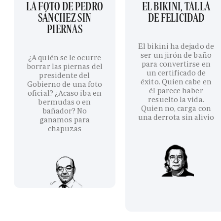
LA FOTO DE PEDRO
EL BIKINI, TALLA
SÁNCHEZ SIN
DE FELICIDAD
PIERNAS
El bikini ha dejado de
ser un jirón de baño
¿A quién se le ocurre
para convertirse en
borrar las piernas del
un certificado de
presidente del
éxito. Quien cabe en
Gobierno de una foto
él parece haber
oficial? ¿Acaso iba en
resuelto la vida.
bermudas o en
Quien no, carga con
bañador? No
una derrota sin alivio
ganamos para
chapuzas