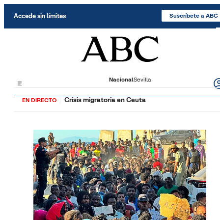
Saltar al contenido
Accede sin límites
Suscríbete a ABC
Nacional
Sevilla
Crisis migratoria en Ceuta
EN DIRECTO