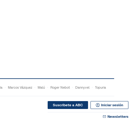
da
Marcos Vázquez
Malú
Roger Nebot
Dannyvel
Topuria
Suscribete a ABC
Iniciar sesión
Newsletters