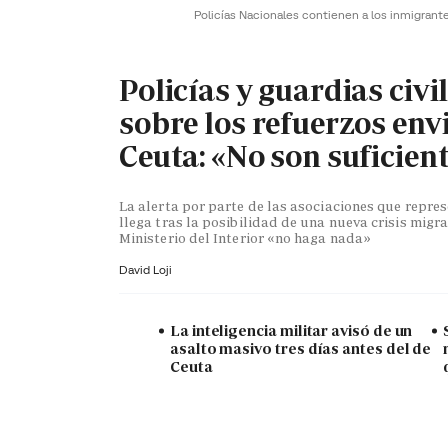
Policías Nacionales contienen a los inmigrant
Policías y guardias civi
sobre los refuerzos env
Ceuta: «No son suficien
La alerta por parte de las asociaciones que repr
llega tras la posibilidad de una nueva crisis migra
Ministerio del Interior «no haga nada»
David Loji
La inteligencia militar avisó de un
asalto masivo tres días antes del de
Ceuta