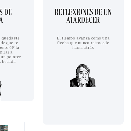
S DE
REFLEXIONES DE UN
A
ATARDECER
te quedaste
El tiempo avanza como una
sde que te
flecha que nunca retrocede
iento 6F la
hacia atrás
mirar a
 un pointer
z becada