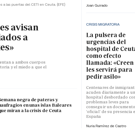
es a las puertas del CETI en Ceuta.
(EFE)
Joan Guirado
les avisan
CRISIS MIGRATORIA
La pulsera de
iados a
urgencias del
tes»
hospital de Ceut
como efecto
llamada: «Creen
esentan a ambos cuerpos
toria y el miedo a que el
les servirá para
pedir asilo»
Centenares de inmigrant
acuden diariamente a u
hospital desbordado co
Semana negra de pateras y
problemas leves para
naufragios en unas islas Baleares
conseguir un document
que miran a la crisis de Ceuta
'oficial' de su presencia 
España
Nuria Ramírez de Castro