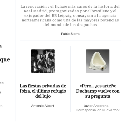
La renovación y el fichaje más caros de la historia del
Real Madrid, protagonizadas por el brasileño y el
exjugador del RB Leipzig, consagran a la agencia
norteamericana como una de las mayores potencias
del mundo de los despachos
Pablo Sierra
a
 que
es
Las fiestas privadas de
«Pero… ¿es arte?»:
n
Ibiza, el último refugio
Duchamp vuelve con
n
del lujo
su pregunta
o
en
Antonio Albert
Javier Ansorena
Corresponsal en Nueva York