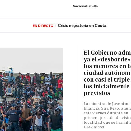
Nacional
Sevilla
Crisis migratoria en Ceuta
EN DIRECTO
RNACIONAL
ECONOMÍA
DEPORTES
SOCIEDAD
CULTURA
GENTE
PLAY
HISTORIA
ÚLTI
El Gobierno adm
ya el «desborde»
los menores en l
ciudad autónom
con casi el triple
los inicialmente
previstos
La ministra de Juventud 
Infancia, Sira Rego, anun
este viernes durante su
primera jornada de visita
localidad que se han fili
1.342 niños