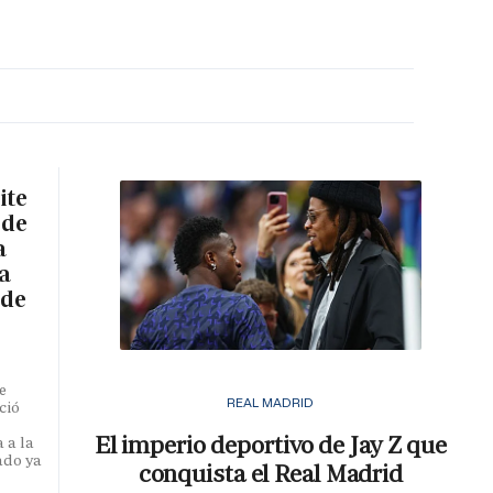
MA HORA
ite
 de
a
a
 de
e
REAL MADRID
ció
El imperio deportivo de Jay Z que
 a la
ado ya
conquista el Real Madrid