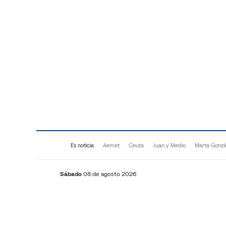
Saltar al contenido
Es noticia
Aemet
Ceuta
Juan y Medio
Marta Gonzá
Sábado
08 de agosto 2026