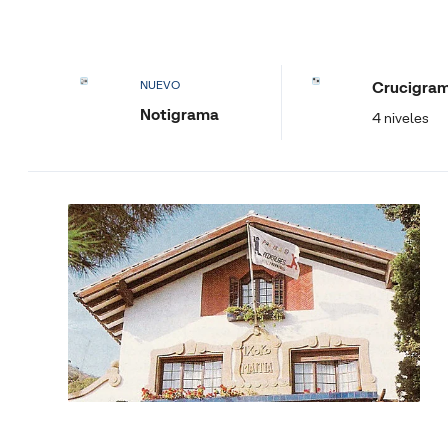
Crucigra
NUEVO
Notigrama
4 niveles