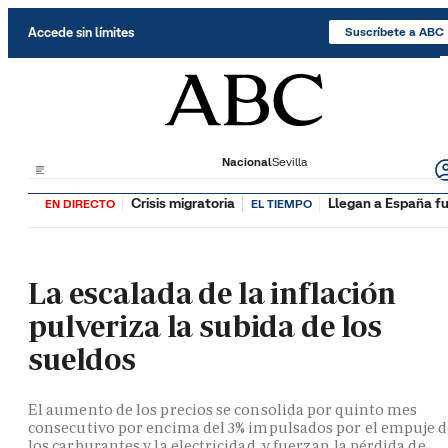
Saltar al contenido
Accede sin límites
Suscríbete a ABC
Nacional
Sevilla
Crisis migratoria
Llegan a España fu
EN DIRECTO
EL TIEMPO
La escalada de la inflación
pulveriza la subida de los
sueldos
El aumento de los precios se consolida por quinto mes
consecutivo por encima del 3% impulsados por el empuje 
los carburantes y la electricidad, y fuerzan la pérdida de