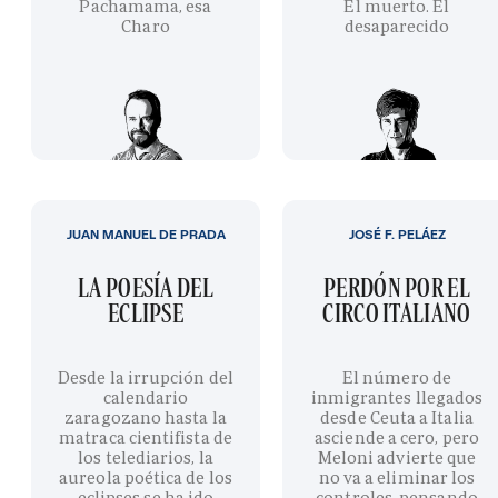
Pachamama, esa
El muerto. El
Charo
desaparecido
JUAN MANUEL DE PRADA
JOSÉ F. PELÁEZ
LA POESÍA DEL
PERDÓN POR EL
ECLIPSE
CIRCO ITALIANO
Desde la irrupción del
El número de
calendario
inmigrantes llegados
zaragozano hasta la
desde Ceuta a Italia
matraca cientifista de
asciende a cero, pero
los telediarios, la
Meloni advierte que
aureola poética de los
no va a eliminar los
eclipses se ha ido
controles, pensando