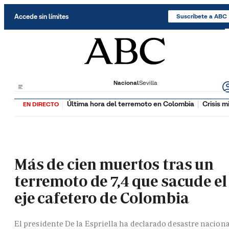
Saltar al contenido
Accede sin límites
Suscríbete a ABC
Nacional
Sevilla
Última hora del terremoto en Colombia
Crisis m
EN DIRECTO
Más de cien muertos tras un
terremoto de 7,4 que sacude el
eje cafetero de Colombia
El presidente De la Espriella ha declarado desastre naciona