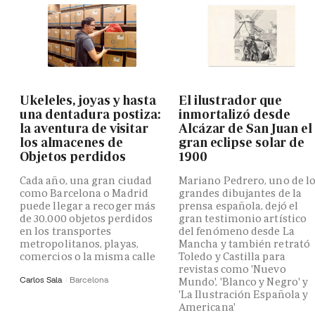
Ukeleles, joyas y hasta
El ilustrador que
una dentadura postiza:
inmortalizó desde
la aventura de visitar
Alcázar de San Juan el
los almacenes de
gran eclipse solar de
Objetos perdidos
1900
Cada año, una gran ciudad
Mariano Pedrero, uno de l
como Barcelona o Madrid
grandes dibujantes de la
puede llegar a recoger más
prensa española, dejó el
de 30.000 objetos perdidos
gran testimonio artístico
en los transportes
del fenómeno desde La
metropolitanos, playas,
Mancha y también retrató
comercios o la misma calle
Toledo y Castilla para
revistas como 'Nuevo
Carlos Sala
Barcelona
Mundo', 'Blanco y Negro' y
'La Ilustración Española y
Americana'