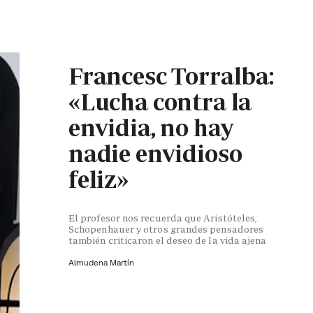
Francesc Torralba:
«Lucha contra la
envidia, no hay
nadie envidioso
feliz»
El profesor nos recuerda que Aristóteles,
Schopenhauer y otros grandes pensadores
también criticaron el deseo de la vida ajena
Almudena Martín