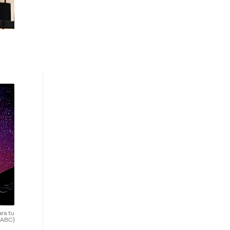
ara tu
(ABC)