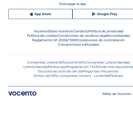
Descargar la app
App Store
Google Play
Vocento
Sobre nosotros
Contacto
Política de privacidad
Política de cookies
Condiciones de uso
Aviso legal
Accesibilidad
Reglamento UE 2024/1083
Condiciones de contratación
Compromisos editoriales
Comprobar Lotería Niño
Lotería Niño
Comprobar Lotería Navidad
Lotería Navidad
Horóscopo
Programación TV
Últimas noticias
Lotería
Escucha las noticias del día
Preguntas frecuentes
Sorteo del Niño comprobar número - La Verdad
Pódcast
Webs de Vocento