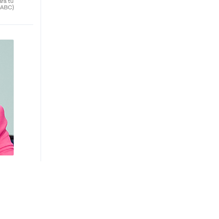
ara tu
(ABC)