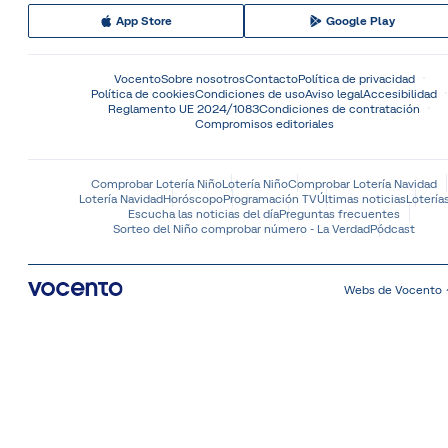
App Store
Google Play
Vocento
Sobre nosotros
Contacto
Política de privacidad
Política de cookies
Condiciones de uso
Aviso legal
Accesibilidad
Reglamento UE 2024/1083
Condiciones de contratación
Compromisos editoriales
Comprobar Lotería Niño
Lotería Niño
Comprobar Lotería Navidad
Lotería Navidad
Horóscopo
Programación TV
Últimas noticias
Lotería
Escucha las noticias del día
Preguntas frecuentes
Sorteo del Niño comprobar número - La Verdad
Pódcast
Webs de Vocento