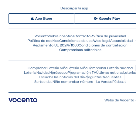
Descargar la app
App Store
Google Play
Vocento
Sobre nosotros
Contacto
Política de privacidad
Política de cookies
Condiciones de uso
Aviso legal
Accesibilidad
Reglamento UE 2024/1083
Condiciones de contratación
Compromisos editoriales
Comprobar Lotería Niño
Lotería Niño
Comprobar Lotería Navidad
Lotería Navidad
Horóscopo
Programación TV
Últimas noticias
Lotería
Escucha las noticias del día
Preguntas frecuentes
Sorteo del Niño comprobar número - La Verdad
Pódcast
Webs de Vocento