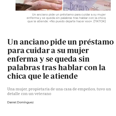
Un anciano pide un préstamo para cuidar a su mujer
enferma y se queda sin palabras tras hablar con la chica
que le atiende: «No puedo dejarte hacer eso».
(TIKTOK)
Un anciano pide un préstamo
para cuidar a su mujer
enferma y se queda sin
palabras tras hablar con la
chica que le atiende
Una mujer, propietaria de una casa de empeños, tuvo un
detalle con un veterano
Daniel Domínguez