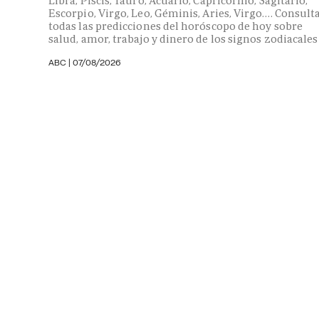
Libra, Piscis, Tauro, Acuario, Capricornio, Sagitario,
Escorpio, Virgo, Leo, Géminis, Aries, Virgo…. Consult
todas las predicciones del horóscopo de hoy sobre
salud, amor, trabajo y dinero de los signos zodiacales
ABC |
07/08/2026