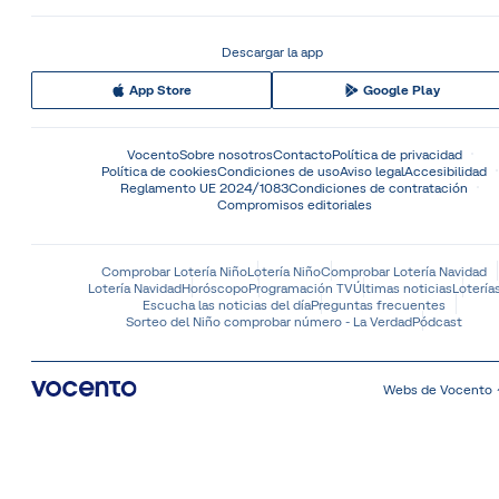
Descargar la app
App Store
Google Play
Vocento
Sobre nosotros
Contacto
Política de privacidad
Política de cookies
Condiciones de uso
Aviso legal
Accesibilidad
Reglamento UE 2024/1083
Condiciones de contratación
Compromisos editoriales
Comprobar Lotería Niño
Lotería Niño
Comprobar Lotería Navidad
Lotería Navidad
Horóscopo
Programación TV
Últimas noticias
Lotería
Escucha las noticias del día
Preguntas frecuentes
Sorteo del Niño comprobar número - La Verdad
Pódcast
Webs de Vocento