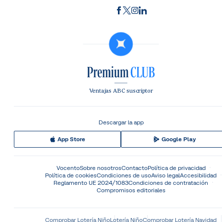
Ventajas ABC suscriptor
Descargar la app
App Store
Google Play
Vocento
Sobre nosotros
Contacto
Política de privacidad
Política de cookies
Condiciones de uso
Aviso legal
Accesibilidad
Reglamento UE 2024/1083
Condiciones de contratación
Compromisos editoriales
Comprobar Lotería Niño
Lotería Niño
Comprobar Lotería Navidad