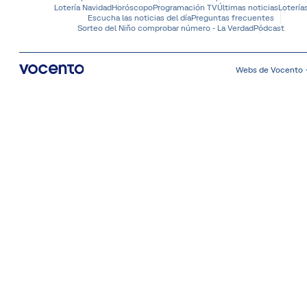
Lotería Navidad
Horóscopo
Programación TV
Últimas noticias
Lotería
Escucha las noticias del día
Preguntas frecuentes
Sorteo del Niño comprobar número - La Verdad
Pódcast
Webs de Vocento