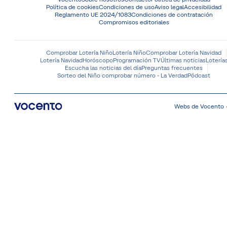
Política de cookies
Condiciones de uso
Aviso legal
Accesibilidad
Reglamento UE 2024/1083
Condiciones de contratación
Compromisos editoriales
Comprobar Lotería Niño
Lotería Niño
Comprobar Lotería Navidad
Lotería Navidad
Horóscopo
Programación TV
Últimas noticias
Lotería
Escucha las noticias del día
Preguntas frecuentes
Sorteo del Niño comprobar número - La Verdad
Pódcast
Webs de Vocento